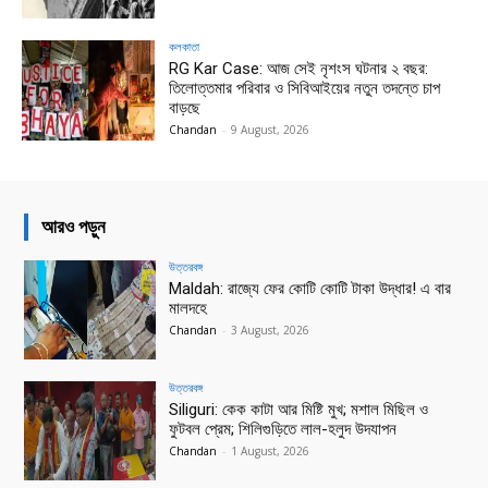
কলকাতা
RG Kar Case: আজ সেই নৃশংস ঘটনার ২ বছর:
তিলোত্তমার পরিবার ও সিবিআইয়ের নতুন তদন্তে চাপ
বাড়ছে
Chandan
-
9 August, 2026
আরও পড়ুন
উত্তরবঙ্গ
Maldah: রাজ্যে ফের কোটি কোটি টাকা উদ্ধার! এ বার
মালদহে
Chandan
-
3 August, 2026
উত্তরবঙ্গ
Siliguri: কেক কাটা আর মিষ্টি মুখ; মশাল মিছিল ও
ফুটবল প্রেম; শিলিগুড়িতে লাল-হলুদ উদযাপন
Chandan
-
1 August, 2026