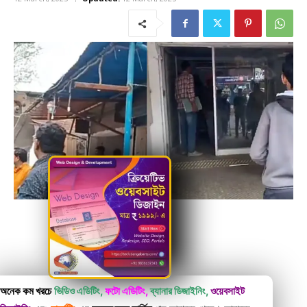
অনেক কম খরচে
ভিডিও এডিটিং,
ফটো এডিটিং,
ব্যানার ডিজাইনিং,
ওয়েবসাইট