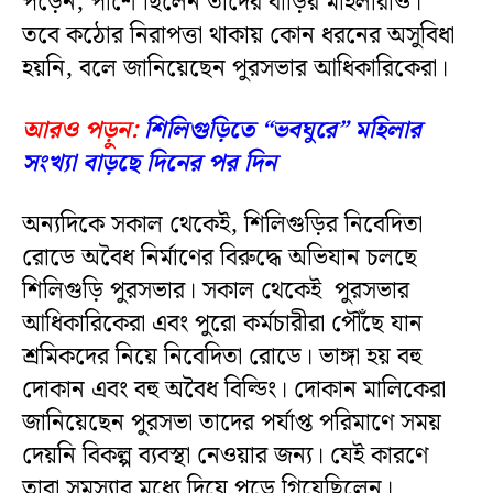
পড়েন, পাশে ছিলেন তাদের বাড়ির মহিলারাও।
তবে কঠোর নিরাপত্তা থাকায় কোন ধরনের অসুবিধা
হয়নি, বলে জানিয়েছেন পুরসভার আধিকারিকেরা।
আরও পড়ুন:
শিলিগুড়িতে “ভবঘুরে” মহিলার
সংখ্যা বাড়ছে দিনের পর দিন
অন্যদিকে সকাল থেকেই, শিলিগুড়ির নিবেদিতা
রোডে অবৈধ নির্মাণের বিরুদ্ধে অভিযান চলছে
শিলিগুড়ি পুরসভার। সকাল থেকেই পুরসভার
আধিকারিকেরা এবং পুরো কর্মচারীরা পৌঁছে যান
শ্রমিকদের নিয়ে নিবেদিতা রোডে। ভাঙ্গা হয় বহু
দোকান এবং বহু অবৈধ বিল্ডিং। দোকান মালিকেরা
জানিয়েছেন পুরসভা তাদের পর্যাপ্ত পরিমাণে সময়
দেয়নি বিকল্প ব্যবস্থা নেওয়ার জন্য। যেই কারণে
তারা সমস্যার মধ্যে দিয়ে পড়ে গিয়েছিলেন।