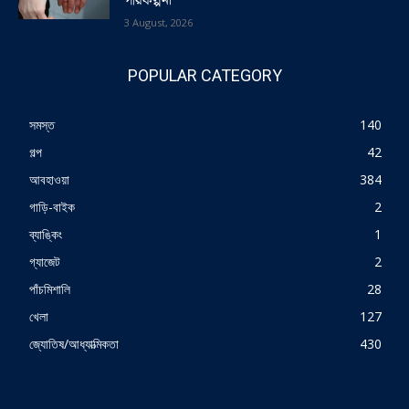
পরিকল্পনা
3 August, 2026
POPULAR CATEGORY
সমস্ত
140
গল্প
42
আবহাওয়া
384
গাড়ি-বাইক
2
ব্যাঙ্কিং
1
গ্যাজেট
2
পাঁচমিশালি
28
খেলা
127
জ্যোতিষ/আধ্যাত্মিকতা
430