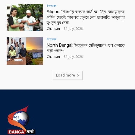
উত্তরবঙ্গ
Siliguri: শিলিগুড়ি কলেজে ভর্তি-অশান্তি; অভিযুক্তের
জামিন পেতেই আদালত চত্বরে চরম হাতাহাতি, আক্রান্ত
তৃণমূল যুব নেতা
Chandan
-
31 July, 2026
উত্তরবঙ্গ
North Bengal: উত্তরবঙ্গ মেডিক্যালের হাল ফেরাতে
কড়া পদক্ষেপ
Chandan
-
31 July, 2026
Load more