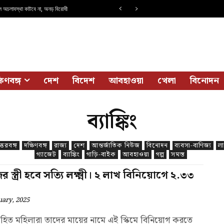
 অচলাবস্থা কাটবে না, অনড় বিরোধী
ষিণবঙ্গ
দেশ
বিদেশ
আবহাওয়া
খেলা
বিনোদন
ব্যাঙ্কিং
্তরবঙ্গ
দক্ষিণবঙ্গ
রাজ্য
দেশ
আন্তর্জাতিক নিউজ
বিনোদন
ব্যবসা-বাণিজ্য
লা
গ্যাজেট
ব্যাঙ্কিং
গাড়ি-বাইক
আবহাওয়া
গল্প
সমস্ত
র স্ত্রী হবে সত্যি লক্ষ্মী। ২ লাখ বিনিয়োগে ২.৩৩
uary, 2025
হিত মহিলারা তাদের মায়ের নামে এই স্কিমে বিনিয়োগ করতে