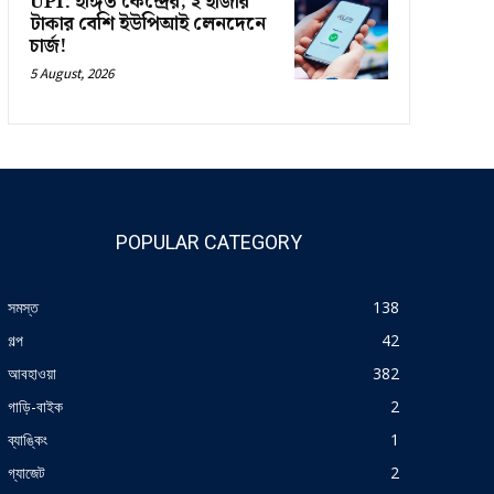
UPI: ইঙ্গিত কেন্দ্রের; ২ হাজার
টাকার বেশি ইউপিআই লেনদেনে
চার্জ!
5 August, 2026
POPULAR CATEGORY
সমস্ত
138
গল্প
42
আবহাওয়া
382
গাড়ি-বাইক
2
ব্যাঙ্কিং
1
গ্যাজেট
2