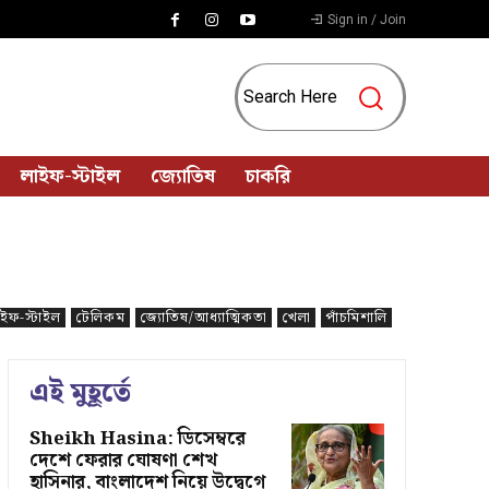
Sign in / Join
Search Here
লাইফ-স্টাইল
জ্যোতিষ
চাকরি
ইফ-স্টাইল
টেলিকম
জ্যোতিষ/আধ্যাত্মিকতা
খেলা
পাঁচমিশালি
এই মুহূর্তে
Sheikh Hasina: ডিসেম্বরে
দেশে ফেরার ঘোষণা শেখ
হাসিনার, বাংলাদেশ নিয়ে উদ্বেগে