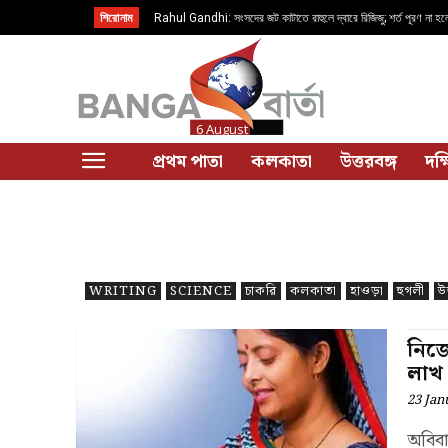
শিরোনাম
Rahul Gandhi: সংসদের জট কাটাতে রাহুলে দ্বারে রিজিজু; শর্ত পূরণ না হলে
দলনেতা
6 August
প্রথম পাতা
কলকাতা
উত্তরবঙ্গ
দক্
WRITING
SCIENCE
চাকরি
কলকাতা
হাওড়া
হুগলী
উত
নিজে
লাখ
23 Jan
অবিবা