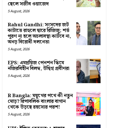
ছেলে সজীব ওয়াজেদ
5 August, 2026
Rahul Gandhi: সংসদের জট
কাটাতে রাহুলে দ্বারে রিজিজু; শর্ত
পূরণ না হলে অচলাবস্থা কাটবে না,
অনড় বিরোধী দলনেতা
5 August, 2026
EPS: এমপ্লয়িজ পেনশন স্কিমে
নজিরবিহীন বিলম্ব, উদ্বিগ্ন প্রবীণরা
5 August, 2026
R Bangla: ময়ূখের পথে কী নতুন
মোড়? রিপাবলিক বাংলার বাগান
থেকে উড়ছে রহস্যের পরশ!
5 August, 2026