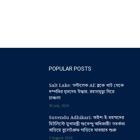
POPULAR POSTS
Salt Lake: সল্টলেক AE ব্লকে খাট থেকে
দম্পতির মৃতদেহ উদ্ধার, রহস্যমৃত্যু ঘিরে
চাঞ্চল্য
30 July, 2026
Suvendu Adhikari: জইশ-ই-মহম্মদের
হিটলিস্টে মুখ্যমন্ত্রী শুভেন্দু অধিকারী! সতর্কতা
বাড়িয়ে বুলেটপ্রুফ গাড়িতে যাতায়াত শুরু
3 August, 2026