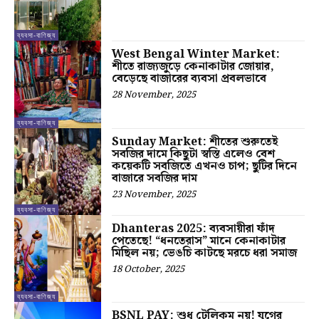
ব্যবসা-বাণিজ্য
West Bengal Winter Market:
শীতে রাজ্যজুড়ে কেনাকাটার জোয়ার,
বেড়েছে বাজারের ব্যবসা প্রবলভাবে
28 November, 2025
ব্যবসা-বাণিজ্য
Sunday Market: শীতের শুরুতেই
সবজির দামে কিছুটা স্বস্তি এলেও বেশ
কয়েকটি সবজিতে এখনও চাপ; ছুটির দিনে
বাজারে সবজির দাম
23 November, 2025
ব্যবসা-বাণিজ্য
Dhanteras 2025: ব্যবসায়ীরা ফাঁদ
পেতেছে! “ধনতেরাস” মানে কেনাকাটার
মিছিল নয়; ভেঙচি কাটছে মরচে ধরা সমাজ
18 October, 2025
ব্যবসা-বাণিজ্য
BSNL PAY: শুধু টেলিকম নয়! যুগের