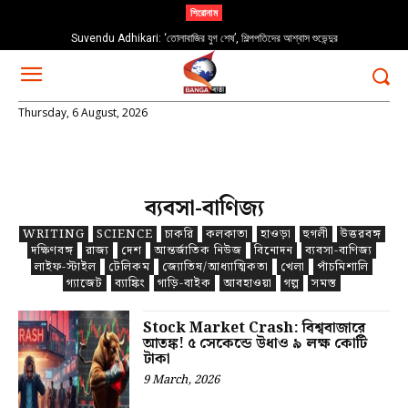
শিরোনাম
Suvendu Adhikari: ‘তোলাবাজির যুগ শেষ’, শিল্পপতিদের আশ্বাস শুভেন্দুর
Thursday, 6 August, 2026
ব্যবসা-বাণিজ্য
WRITING
SCIENCE
চাকরি
কলকাতা
হাওড়া
হুগলী
উত্তরবঙ্গ
দক্ষিণবঙ্গ
রাজ্য
দেশ
আন্তর্জাতিক নিউজ
বিনোদন
ব্যবসা-বাণিজ্য
লাইফ-স্টাইল
টেলিকম
জ্যোতিষ/আধ্যাত্মিকতা
খেলা
পাঁচমিশালি
গ্যাজেট
ব্যাঙ্কিং
গাড়ি-বাইক
আবহাওয়া
গল্প
সমস্ত
Stock Market Crash: বিশ্ববাজারে
আতঙ্ক! ৫ সেকেন্ডে উধাও ৯ লক্ষ কোটি
টাকা
9 March, 2026