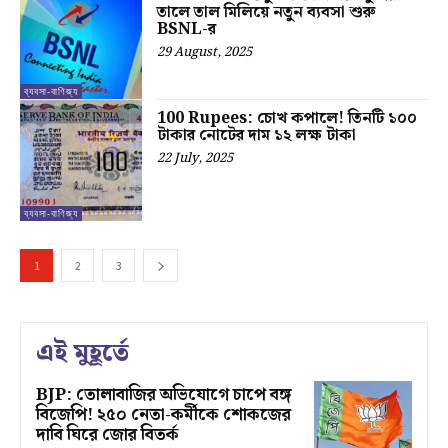
তালে তাল মিলিয়ে নতুন ব্যবসা শুরু
BSNL-র
29 August, 2025
ব্যবসা-বাণিজ্য
100 Rupees: চোখ কপালে! তিনটি ১০০
টাকার নোটের দাম ১২ লক্ষ টাকা
22 July, 2025
ব্যবসা-বাণিজ্য
1
2
3
এই মুহূর্তে
BJP: তোলাবাজির অভিযোগে চাপে বঙ্গ
বিজেপি! ২৫০ নেতা-কর্মীকে শোকজের
দাবি ঘিরে জোর বিতর্ক