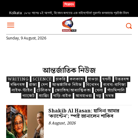
শিরোনাম
Kolkata: ১৯৭৫ সালের ৯ই আগস্ট, বিনোদন জগতের এক মাইলস্টোন! দূরদর্শন কলকাতার প্রতিষ্ঠা দিবস
Sunday, 9 August, 2026
আন্তর্জাতিক নিউজ
WRITING
SCIENCE
চাকরি
কলকাতা
হাওড়া
হুগলী
উত্তরবঙ্গ
দক্ষিণবঙ্গ
রাজ্য
দেশ
আন্তর্জাতিক নিউজ
বিনোদন
ব্যবসা-বাণিজ্য
লাইফ-স্টাইল
টেলিকম
জ্যোতিষ/আধ্যাত্মিকতা
খেলা
পাঁচমিশালি
গ্যাজেট
ব্যাঙ্কিং
গাড়ি-বাইক
আবহাওয়া
গল্প
সমস্ত
Shakib Al Hasan: হাসিনা আমার
‘ক্যাপ্টেন’; স্পষ্ট জানালেন শাকিব
8 August, 2026