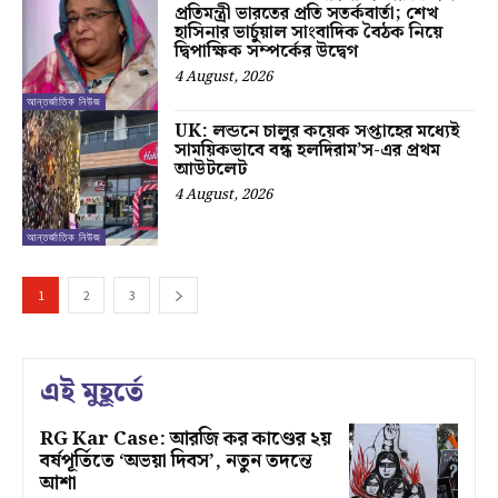
প্রতিমন্ত্রী ভারতের প্রতি সতর্কবার্তা; শেখ
হাসিনার ভার্চুয়াল সাংবাদিক বৈঠক নিয়ে
দ্বিপাক্ষিক সম্পর্কের উদ্বেগ
4 August, 2026
আন্তর্জাতিক নিউজ
UK: লন্ডনে চালুর কয়েক সপ্তাহের মধ্যেই
সাময়িকভাবে বন্ধ হলদিরাম’স-এর প্রথম
আউটলেট
4 August, 2026
আন্তর্জাতিক নিউজ
1
2
3
এই মুহূর্তে
RG Kar Case: আরজি কর কাণ্ডের ২য়
বর্ষপূর্তিতে ‘অভয়া দিবস’, নতুন তদন্তে
আশা