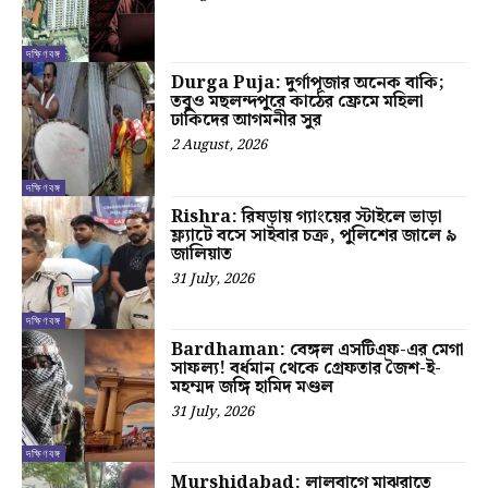
দক্ষিণবঙ্গ
Durga Puja: দুর্গাপূজার অনেক বাকি;
তবুও মছলন্দপুরে কাঠের ফ্রেমে মহিলা
ঢাকিদের আগমনীর সুর
2 August, 2026
দক্ষিণবঙ্গ
Rishra: রিষড়ায় গ্যাংয়ের স্টাইলে ভাড়া
ফ্ল্যাটে বসে সাইবার চক্র, পুলিশের জালে ৯
জালিয়াত
31 July, 2026
দক্ষিণবঙ্গ
Bardhaman: বেঙ্গল এসটিএফ-এর মেগা
সাফল্য! বর্ধমান থেকে গ্রেফতার জৈশ-ই-
মহম্মদ জঙ্গি হামিদ মণ্ডল
31 July, 2026
দক্ষিণবঙ্গ
Murshidabad: লালবাগে মাঝরাতে