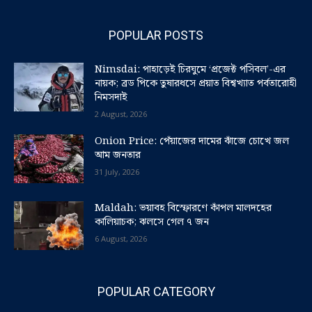
POPULAR POSTS
Nimsdai: পাহাড়েই চিরঘুমে ‘প্রজেক্ট পসিবল’-এর
নায়ক; ব্রড পিকে তুষারধসে প্রয়াত বিশ্বখ্যাত পর্বতারোহী
নিমসদাই
2 August, 2026
Onion Price: পেঁয়াজের দামের ঝাঁজে চোখে জল
আম জনতার
31 July, 2026
Maldah: ভয়াবহ বিস্ফোরণে কাঁপল মালদহের
কালিয়াচক; ঝলসে গেল ৭ জন
6 August, 2026
POPULAR CATEGORY