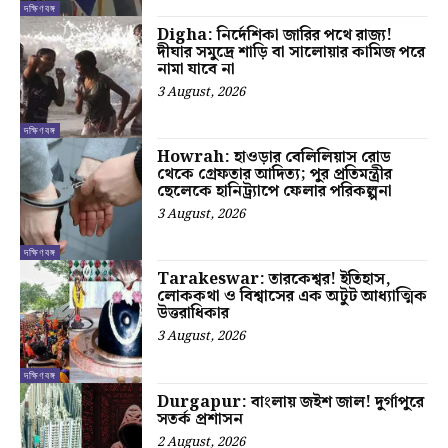
দক্ষিণবঙ্গ
Digha: নির্দেশিকা জারির পথে রাজ্য!
দীঘার সমুদ্রে শাড়ি বা সালোয়ার কামিজ পরে
নামা যাবে না
3 August, 2026
দক্ষিণবঙ্গ
Howrah: হাওড়ার বেলিলিয়াস রোড
থেকে গ্রেফতার আদিত্য; পুর প্রতিমন্ত্রীর
ছেলেকে হানিট্র্যাপে ফেলার পরিকল্পনা
3 August, 2026
দক্ষিণবঙ্গ
Tarakeswar: তারকেশ্বর! ইতিহাস,
লোককথা ও বিশ্বাসের এক অটুট আধ্যাত্মিক
উত্তরাধিকার
3 August, 2026
দক্ষিণবঙ্গ
Durgapur: বাংলায় জইশ জাল! দুর্গাপুরে
সতর্ক প্রশাসন
2 August, 2026