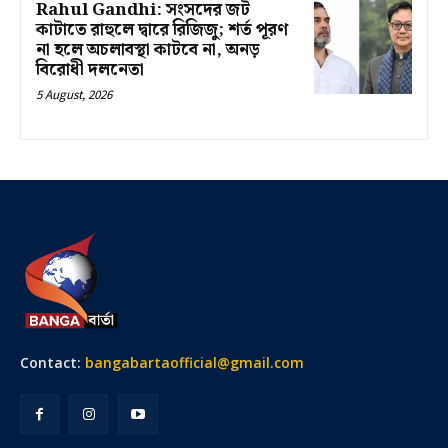
Rahul Gandhi: সংসদের জট
কাটাতে রাহুলে দ্বারে রিজিজু; শর্ত পূরণ
না হলে অচলাবস্থা কাটবে না, অনড়
বিরোধী দলনেতা
5 August, 2026
Contact:
bangabartaofficial@gmail.com