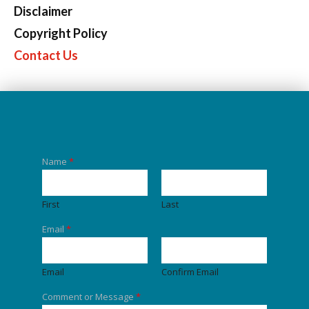
Disclaimer
Copyright Policy
Contact Us
Name
*
First
Last
Email
*
Email
Confirm Email
Comment or Message
*