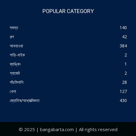
POPULAR CATEGORY
সমস্ত
140
গল্প
42
আবহাওয়া
384
গাড়ি-বাইক
2
ব্যাঙ্কিং
1
গ্যাজেট
2
পাঁচমিশালি
28
খেলা
127
জ্যোতিষ/আধ্যাত্মিকতা
430
© 2025 | bangabarta.com | All rights reserved