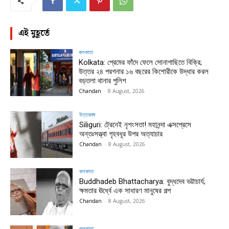
এই মুহূর্তে
কলকাতা
Kolkata: প্রেমের ফাঁদে ফেলে সোনাগাছিতে বিক্রি;
উত্তর ২৪ পরগনার ১৬ বছরের কিশোরীকে উদ্ধার করল
বড়তলা থানার পুলিশ
Chandan
-
8 August, 2026
উত্তরবঙ্গ
Siliguri: ট্রেনেই নৃশংসতা! মহানন্দা এক্সপ্রেসে
অন্তঃসত্ত্বা গৃহবধূর উপর অত্যাচার
Chandan
-
8 August, 2026
কলকাতা
Buddhadeb Bhattacharya: বুদ্ধদেব ভট্টাচার্য;
ক্ষমতার ঊর্ধ্বে এক সাধারণ মানুষের গল্প
Chandan
-
8 August, 2026
কলকাতা