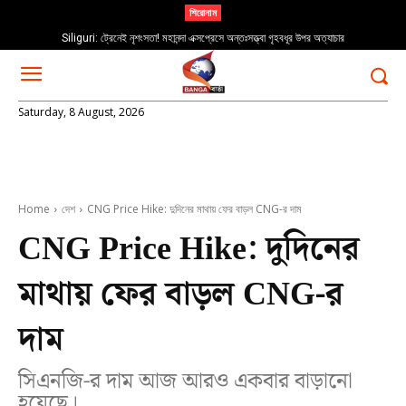
শিরোনাম
Siliguri: ট্রেনেই নৃশংসতা! মহানন্দা এক্সপ্রেসে অন্তঃসত্ত্বা গৃহবধূর উপর অত্যাচার
Saturday, 8 August, 2026
Home
দেশ
CNG Price Hike: দুদিনের মাথায় ফের বাড়ল CNG-র দাম
CNG Price Hike: দুদিনের
মাথায় ফের বাড়ল CNG-র
দাম
সিএনজি-র দাম আজ আরও একবার বাড়ানো
হয়েছে।