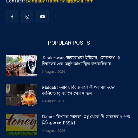
Contact:
bangabartaofficial@gmail.com
POPULAR POSTS
Tarakeswar: তারকেশ্বর! ইতিহাস, লোককথা ও
বিশ্বাসের এক অটুট আধ্যাত্মিক উত্তরাধিকার
3 August, 2026
Maldah: ভয়াবহ বিস্ফোরণে কাঁপল মালদহের
কালিয়াচক; ঝলসে গেল ৭ জন
6 August, 2026
Dabur: বিপাকে ‘ডাবর’! মধু থেকে ঘি-ডাবরের ৭ পণ্য
নিষিদ্ধ করল FSSAI
4 August, 2026