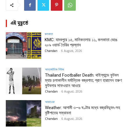
এই মুহূর্তে
কলকাতা
KMC: যাদবপুরে ১৫, মানিকতলায় ১১, কলকাতা ভেঙে
২০৯ ওয়ার্ড তৈরির প্রস্তাব
Chandan
-
6 August, 2026
আন্তর্জাতিক নিউজ
Thailand Footballer Death: থাইল্যান্ডে ফুটবল
ম্যাচ চলাকালীন মর্মান্তিক বজ্রপাত; প্রাণ হারালেন তরুণ
ফুটবলার সাফওয়ান আওয়ে
Chandan
-
6 August, 2026
আবহাওয়া
Weather: আগামী ৩–৬ ঘণ্টার মধ্যে বজ্রবিদ্যুৎ-সহ
বৃষ্টিপাতের সম্ভাবনা
Chandan
-
6 August, 2026