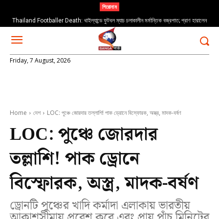
শিরোনাম
Thailand Footballer Death: থাইল্যান্ডে ফুটবল ম্যাচ চলাকালীন মর্মান্তিক বজ্রপাত; প্রাণ হারালেন
তরুণ ফুটবলার সাফওয়ান আওয়ে
Friday, 7 August, 2026
Home
দেশ
LOC: পুঞ্চে জোরদার তল্লাশি! পাক ড্রোনে বিস্ফোরক, অস্ত্র, মাদক-বর্ষণ
LOC: পুঞ্চে জোরদার
তল্লাশি! পাক ড্রোনে
বিস্ফোরক, অস্ত্র, মাদক-বর্ষণ
ড্রোনটি পুঞ্চের খাদি কর্মাদা এলাকায় ভারতীয়
আকাশসীমায় প্রবেশ করে এবং প্রায় পাঁচ মিনিটের