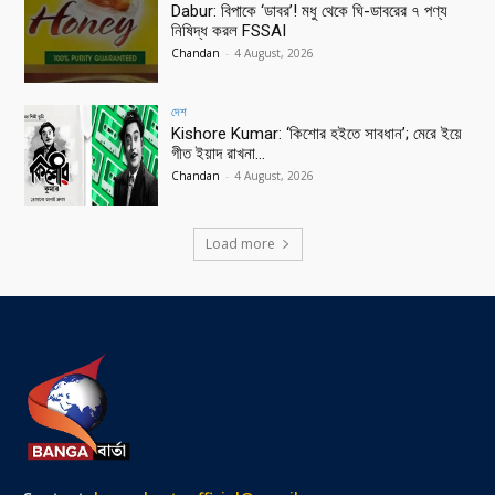
Dabur: বিপাকে ‘ডাবর’! মধু থেকে ঘি-ডাবরের ৭ পণ্য
নিষিদ্ধ করল FSSAI
Chandan
-
4 August, 2026
দেশ
Kishore Kumar: ‘কিশোর হইতে সাবধান’; মেরে ইয়ে
গীত ইয়াদ রাখনা…
Chandan
-
4 August, 2026
Load more