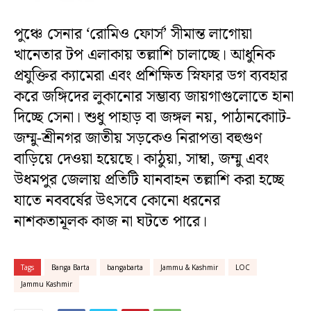
পুঞ্চে সেনার ‘রোমিও ফোর্স’ সীমান্ত লাগোয়া
খানেতার টপ এলাকায় তল্লাশি চালাচ্ছে। আধুনিক
প্রযুক্তির ক্যামেরা এবং প্রশিক্ষিত স্নিফার ডগ ব্যবহার
করে জঙ্গিদের লুকানোর সম্ভাব্য জায়গাগুলোতে হানা
দিচ্ছে সেনা। শুধু পাহাড় বা জঙ্গল নয়, পাঠানকোাট-
জম্মু-শ্রীনগর জাতীয় সড়কেও নিরাপত্তা বহুগুণ
বাড়িয়ে দেওয়া হয়েছে। কাঠুয়া, সাম্বা, জম্মু এবং
উধমপুর জেলায় প্রতিটি যানবাহন তল্লাশি করা হচ্ছে
যাতে নববর্ষের উৎসবে কোনো ধরনের
নাশকতামূলক কাজ না ঘটতে পারে।
Tags
Banga Barta
bangabarta
Jammu & Kashmir
LOC
Jammu Kashmir