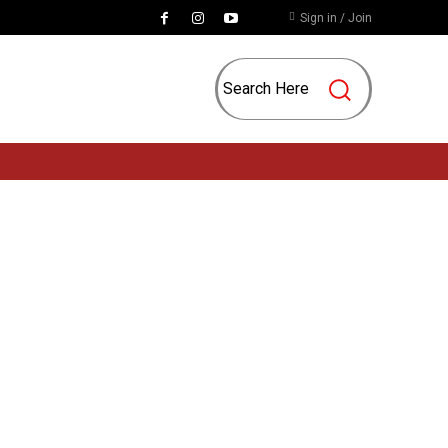
Sign in / Join
Search Here
দন
লাইফ-স্টাইল
জ্যোতিষ
চাকরি
MORE