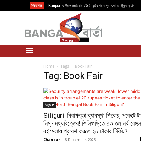
শিরোনাম
Kanpur: ভাইরাল ভিডিয়োয় হইচই! বৃষ্টির পর রাস্তা শুকাতে স্ট্যান্ড ফ্যান
7 August
প্রথম পাতা
কলকাতা
উত্তরবঙ্গ
দক
Home
Tags
Book Fair
Tag: Book Fair
উত্তরবঙ্গ
Siliguri: নিরাপত্তা ব্যাবস্থা শিকেয়, পকেটে ট
নিম্ন মধ্যবিত্তের! শিলিগুড়িতে ৪৩ তম নর্থ বেঙ্গ
বইমেলায় প্রবেশ করতে ২০ টাকার টিকিট?
Chandan
-
8 December, 2025