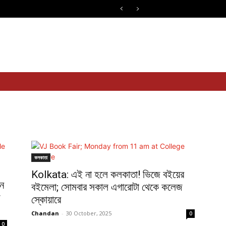
্ষিণবঙ্গ
দেশ
বিদেশ
আবহাওয়া
খেলা
বিনো
কলকাতা
Kolkata: এই না হলে কলকাতা! ভিজে বইয়ের
ান
বইমেলা; সোমবার সকাল এগারোটা থেকে কলেজ
ল
স্কোয়ারে
Chandan
-
30 October, 2025
0
0