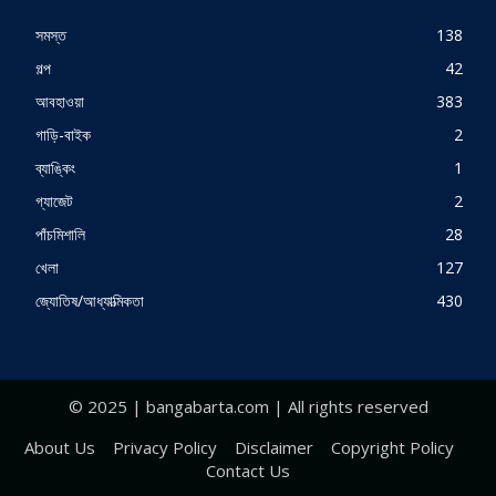
সমস্ত
138
গল্প
42
আবহাওয়া
383
গাড়ি-বাইক
2
ব্যাঙ্কিং
1
গ্যাজেট
2
পাঁচমিশালি
28
খেলা
127
জ্যোতিষ/আধ্যাত্মিকতা
430
© 2025 | bangabarta.com | All rights reserved
About Us
Privacy Policy
Disclaimer
Copyright Policy
Contact Us