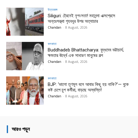
উত্তরবঙ্গ
Siliguri: ট্রেনেই নৃশংসতা! মহানন্দা এক্সপ্রেসে
অন্তঃসত্ত্বা গৃহবধূর উপর অত্যাচার
Chandan
-
8 August, 2026
কলকাতা
Buddhadeb Bhattacharya: বুদ্ধদেব ভট্টাচার্য;
ক্ষমতার ঊর্ধ্বে এক সাধারণ মানুষের গল্প
Chandan
-
8 August, 2026
কলকাতা
BJP: ‘ভালো তৃণমূল বলে আবার কিছু হয় নাকি?’— বুকে
কষ্ট চেপে চুপ কর্মীরা, বাড়ছে অস্বস্তি!
Chandan
-
8 August, 2026
আরও পড়ুন