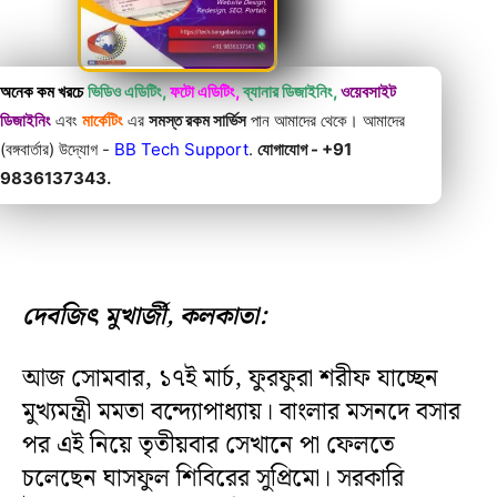
অনেক কম খরচে
ভিডিও এডিটিং,
ফটো এডিটিং,
ব্যানার ডিজাইনিং,
ওয়েবসাইট
ডিজাইনিং
এবং
মার্কেটিং
এর
সমস্ত রকম সার্ভিস
পান আমাদের থেকে। আমাদের
(বঙ্গবার্তার) উদ্যোগ -
BB Tech Support
.
যোগাযোগ - +91
9836137343.
দেবজিৎ মুখার্জী, কলকাতা:
আজ সোমবার, ১৭ই মার্চ, ফুরফুরা শরীফ যাচ্ছেন
মুখ্যমন্ত্রী মমতা বন্দ্যোপাধ্যায়। বাংলার মসনদে বসার
পর এই নিয়ে তৃতীয়বার সেখানে পা ফেলতে
চলেছেন ঘাসফুল শিবিরের সুপ্রিমো। সরকারি