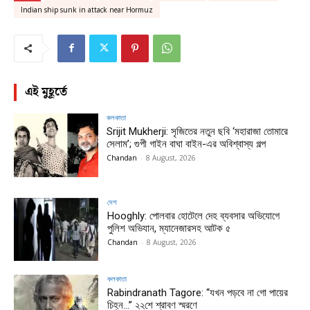
Indian ship sunk in attack near Hormuz
এই মুহূর্তে
কলকাতা
Srijit Mukherji: সৃজিতের নতুন ছবি ‘মহারাজা তোমারে
সেলাম’; গুপী গাইন বাঘা বাইন-এর অবিশ্বাস্য গল্প
Chandan
-
8 August, 2026
দেশ
Hooghly: পোলবার হোটেলে দেহ ব্যবসার অভিযোগে
পুলিশ অভিযান, ম্যানেজারসহ আটক ৫
Chandan
-
8 August, 2026
কলকাতা
Rabindranath Tagore: “যখন পড়বে না গো পায়ের
চিহ্ন…” ২২শে শ্রাবণ স্মরণে