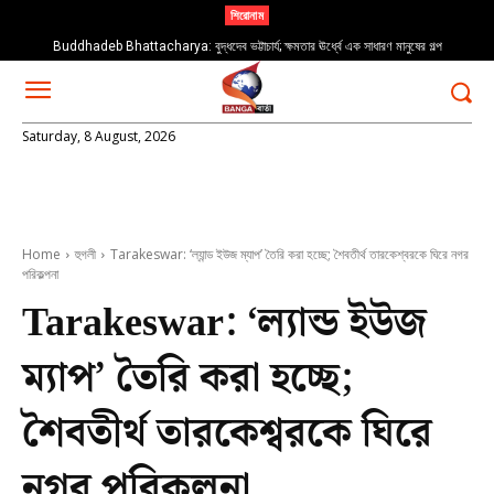
শিরোনাম
Buddhadeb Bhattacharya: বুদ্ধদেব ভট্টাচার্য; ক্ষমতার ঊর্ধ্বে এক সাধারণ মানুষের গল্প
Saturday, 8 August, 2026
Home
হুগলী
Tarakeswar: ‘ল্যান্ড ইউজ ম্যাপ’ তৈরি করা হচ্ছে; শৈবতীর্থ তারকেশ্বরকে ঘিরে নগর
পরিকল্পনা
Tarakeswar: ‘ল্যান্ড ইউজ
ম্যাপ’ তৈরি করা হচ্ছে;
শৈবতীর্থ তারকেশ্বরকে ঘিরে
নগর পরিকল্পনা