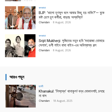
কলকাতা
BJP: ‘ভালো তৃণমূল বলে আবার কিছু হয় নাকি?’— বুকে
কষ্ট চেপে চুপ কর্মীরা, বাড়ছে অস্বস্তি!
Chandan
-
8 August, 2026
কলকাতা
Srijit Mukherji: সৃজিতের নতুন ছবি ‘মহারাজা তোমারে
সেলাম’; গুপী গাইন বাঘা বাইন-এর অবিশ্বাস্য গল্প
Chandan
-
8 August, 2026
আরও পড়ুন
হুগলী
Khanakul: ‘নিস্তব্ধ’ খানাকুল! বন্ধ দোকানপাট, চলছে
না বাস
Chandan
-
18 August, 2025