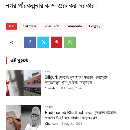
নগর পরিকল্পনার কাজ শুরু করা দরকার।
Tags
Tarakeswar
Banga Barta
bangabarta
Hooghly
এই মুহূর্তে
সমস্ত
Siliguri: ট্রেনেই নৃশংসতা! মহানন্দা এক্সপ্রেসে
অন্তঃসত্ত্বা গৃহবধূর উপর অত্যাচার
Chandan
-
8 August, 2026
কলকাতা
Buddhadeb Bhattacharya: বুদ্ধদেব ভট্টাচার্য;
ক্ষমতার ঊর্ধ্বে এক সাধারণ মানুষের গল্প
Chandan
-
8 August, 2026