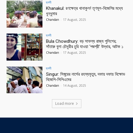
হুগলী
Khanakul: রণক্ষেত্র খানাকুল! তৃণমূল-বিজেপির মধ্যে
ধুন্ধুমার
Chandan
-
17 August, 2025
হুগলী
Bula Chowdhury: বড় সাফল্য রাজ্য পুলিশের;
সাঁতারু বুলা চৌধুরীর চুরি যাওয়া ‘পদ্মশ্রী’ উদ্ধার, আটক ১
Chandan
-
17 August, 2025
হুগলী
Singur: সিঙ্গুরের নার্সের রহস্যমৃত্যু, দফায় দফায় বিক্ষোভ
বিজেপি-সিপিএমের
Chandan
-
14 August, 2025
Load more