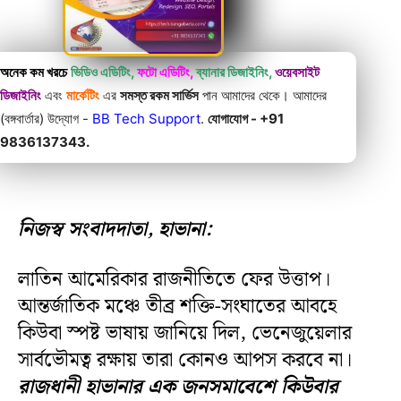
অনেক কম খরচে
ভিডিও এডিটিং,
ফটো এডিটিং,
ব্যানার ডিজাইনিং,
ওয়েবসাইট
ডিজাইনিং
এবং
মার্কেটিং
এর
সমস্ত রকম সার্ভিস
পান আমাদের থেকে। আমাদের
(বঙ্গবার্তার) উদ্যোগ -
BB Tech Support
.
যোগাযোগ - +91
9836137343.
নিজস্ব সংবাদদাতা, হাভানা:
লাতিন আমেরিকার রাজনীতিতে ফের উত্তাপ।
আন্তর্জাতিক মঞ্চে তীব্র শক্তি-সংঘাতের আবহে
কিউবা স্পষ্ট ভাষায় জানিয়ে দিল, ভেনেজুয়েলার
সার্বভৌমত্ব রক্ষায় তারা কোনও আপস করবে না।
রাজধানী হাভানার এক জনসমাবেশে কিউবার