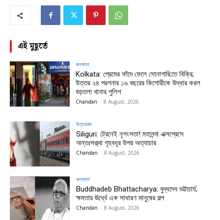
এই মুহূর্তে
কলকাতা
Kolkata: প্রেমের ফাঁদে ফেলে সোনাগাছিতে বিক্রি;
উত্তর ২৪ পরগনার ১৬ বছরের কিশোরীকে উদ্ধার করল
বড়তলা থানার পুলিশ
Chandan
-
8 August, 2026
উত্তরবঙ্গ
Siliguri: ট্রেনেই নৃশংসতা! মহানন্দা এক্সপ্রেসে
অন্তঃসত্ত্বা গৃহবধূর উপর অত্যাচার
Chandan
-
8 August, 2026
কলকাতা
Buddhadeb Bhattacharya: বুদ্ধদেব ভট্টাচার্য;
ক্ষমতার ঊর্ধ্বে এক সাধারণ মানুষের গল্প
Chandan
-
8 August, 2026