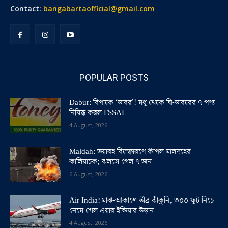
Contact:
bangabartaofficial@gmail.com
POPULAR POSTS
Dabur: বিপাকে ‘ডাবর’! মধু থেকে ঘি-ডাবরের ৭ পণ্য
নিষিদ্ধ করল FSSAI
4 August, 2026
Maldah: ভয়াবহ বিস্ফোরণে কাঁপল মালদহের
কালিয়াচক; ঝলসে গেল ৭ জন
6 August, 2026
Air India: মাঝ-আকাশে তীব্র ঝাঁকুনি, ৩০০ ফুট নিচে
নেমে গেল এয়ার ইন্ডিয়ার উড়ান
4 August, 2026