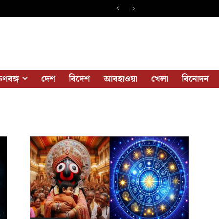
ষিণবঙ্গ
দেশ
বিদেশ
আবহাওয়া
খেলা
বিনোদন