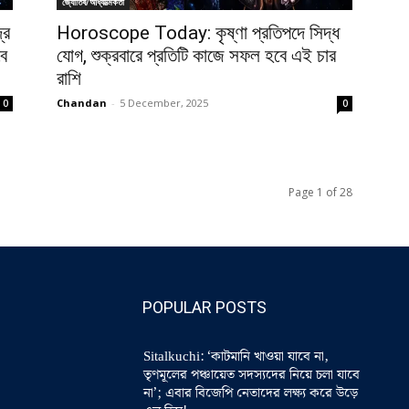
জ্যোতিষ/আধ্যাত্মিকতা
্র
Horoscope Today: কৃষ্ণা প্রতিপদে সিদ্ধ
বে
যোগ, শুক্রবারে প্রতিটি কাজে সফল হবে এই চার
রাশি
Chandan
-
5 December, 2025
0
0
Page 1 of 28
POPULAR POSTS
Sitalkuchi: ‘কাটমানি খাওয়া যাবে না,
তৃণমূলের পঞ্চায়েত সদস্যদের নিয়ে চলা যাবে
না’; এবার বিজেপি নেতাদের লক্ষ্য করে উড়ে