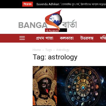
শিরোনাম
Suvendu Adhikari: ‘তোলাবাজির যুগ শেষ’, শিল্পপতিদের আশ্বাস শুভেন্দুর
6 August
প্রথম পাতা
কলকাতা
উত্তরবঙ্গ
দক্
Home
Tags
Astrology
Tag: astrology