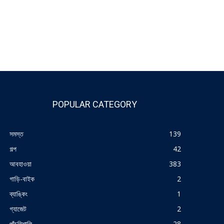
POPULAR CATEGORY
সমস্ত
139
গল্প
42
আবহাওয়া
383
গাড়ি-বাইক
2
ব্যাঙ্কিং
1
গ্যাজেট
2
পাঁচমিশালি
28