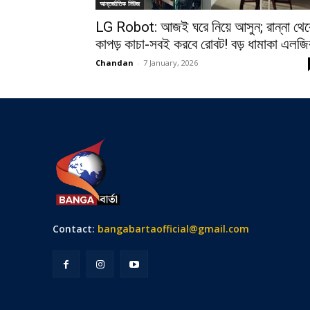
আন্তর্জাতিক নিউজ
LG Robot: আজই ঘরে নিয়ে আসুন; রান্না থে
কাপড় কাচা-সবই করবে রোবট! বড় ধামাকা এলজি
Chandan
-
7 January, 2026
Contact:
bangabartaofficial@gmail.com