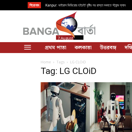
শিরোনাম
Kanpur: ভাইরাল ভিডিয়োয় হইচই! বৃষ্টির পর রাস্তা শুকাতে স্ট্যান্ড ফ্যান
7 August
প্রথম পাতা
কলকাতা
উত্তরবঙ্গ
দক্
Home
Tags
LG CLOiD
Tag: LG CLOiD