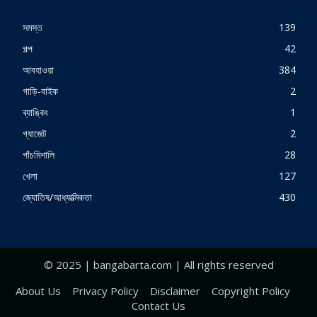
সমস্ত
139
গল্প
42
আবহাওয়া
384
গাড়ি-বাইক
2
ব্যাঙ্কিং
1
গ্যাজেট
2
পাঁচমিশালি
28
খেলা
127
জ্যোতিষ/আধ্যাত্মিকতা
430
© 2025 | bangabarta.com | All rights reserved
About Us
Privacy Policy
Disclaimer
Copyright Policy
Contact Us