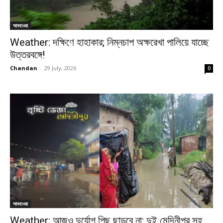
আবহাওয়া
Weather: দক্ষিণে হাহাকার; নিম্নচাপ অক্ষরেখা পালিয়ে যাচ্ছে
উত্তরবঙ্গে!
Chandan
-
29 July, 2026
0
আবহাওয়া
Weather: আজও দুর্যোগ পিছু ছাড়বে না; দুই মেদিনীপুর সহ