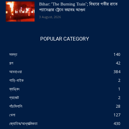
Bihar: ‘The Burning Train’; বিহারে গভীর রাতে
প্যাসেঞ্জার ট্রেনে ভয়াবহ আগুন
3 August, 2026
POPULAR CATEGORY
সমস্ত
140
গল্প
42
আবহাওয়া
384
গাড়ি-বাইক
2
ব্যাঙ্কিং
1
গ্যাজেট
2
পাঁচমিশালি
28
খেলা
127
জ্যোতিষ/আধ্যাত্মিকতা
430