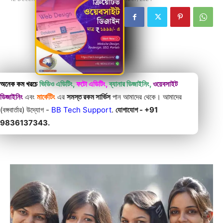
অনেক কম খরচে
ভিডিও এডিটিং,
ফটো এডিটিং,
ব্যানার ডিজাইনিং,
ওয়েবসাইট
ডিজাইনিং
এবং
মার্কেটিং
এর
সমস্ত রকম সার্ভিস
পান আমাদের থেকে। আমাদের
(বঙ্গবার্তার) উদ্যোগ -
BB Tech Support
.
যোগাযোগ - +91
9836137343.