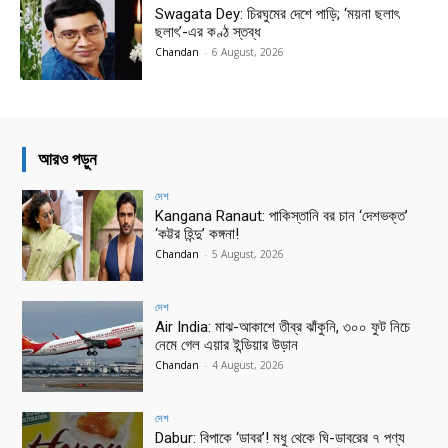
Swagata Dey: চিরঘুমের দেশে পাড়ি; ‘ময়না ছলাৎ
ছলাৎ’-এর কণ্ঠ স্তব্ধ
Chandan
-
6 August, 2026
আরও পড়ুন
দেশ
Kangana Ranaut: পাকিস্তানি বর চান ‘দেশভক্ত’
‘কট্টর হিন্দু’ কঙ্গনা!
Chandan
-
5 August, 2026
দেশ
Air India: মাঝ-আকাশে তীব্র ঝাঁকুনি, ৩০০ ফুট নিচে
নেমে গেল এয়ার ইন্ডিয়ার উড়ান
Chandan
-
4 August, 2026
দেশ
Dabur: বিপাকে ‘ডাবর’! মধু থেকে ঘি-ডাবরের ৭ পণ্য