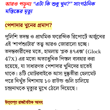
আরও পড়ুনঃ
“এটা কি শুধু খুন?” সাংগঠনিক
মস্তিষ্কের মৃত্যু
পেশাদার খুনের প্রমাণ?
পুলিশি তদন্ত ও প্রাথমিক ফরেন্সিক রিপোর্টে অর্জুনের
এই ‘শার্পশ্যুটার’ তত্ত্ব আরও জোরালো হচ্ছে।
তদন্তকারীদের মতে, হামলায় ‘গ্লক ৪৭এক্স’ (Glock
47X) এর মতো অত্যাধুনিক পিস্তল ব্যবহার করা
হয়েছে, যা সাধারণত পেশাদার খুনিদের হাতেই
থাকে। ৪টি মোটরবাইকে আসা দুষ্কৃতীরা হেলমেট
পরে নিখুঁত নিশানায় ১০ রাউন্ড গুলি চালিয়ে
চন্দ্রনাথকে মৃত্যুর মুখে ঠেলে দিয়েছে।
উত্তপ্ত রাজনৈতিক আবহ