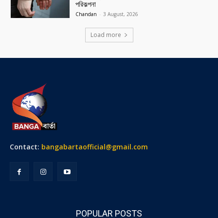
পরিকল্পনা
Chandan
-
3 August, 2026
Load more
Contact:
bangabartaofficial@gmail.com
POPULAR POSTS