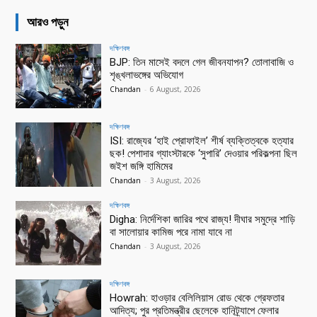
আরও পড়ুন
দক্ষিণবঙ্গ
BJP: তিন মাসেই বদলে গেল জীবনযাপন? তোলাবাজি ও
শৃঙ্খলাভঙ্গের অভিযোগ
Chandan
-
6 August, 2026
দক্ষিণবঙ্গ
ISI: রাজ্যের ‘হাই প্রোফাইল’ শীর্ষ ব্যক্তিত্বকে হত্যার
ছক! পেশাদার গ্যাংস্টারকে ‘সুপারি’ দেওয়ার পরিকল্পনা ছিল
জইশ জঙ্গি হামিমের
Chandan
-
3 August, 2026
দক্ষিণবঙ্গ
Digha: নির্দেশিকা জারির পথে রাজ্য! দীঘার সমুদ্রে শাড়ি
বা সালোয়ার কামিজ পরে নামা যাবে না
Chandan
-
3 August, 2026
দক্ষিণবঙ্গ
Howrah: হাওড়ার বেলিলিয়াস রোড থেকে গ্রেফতার
আদিত্য; পুর প্রতিমন্ত্রীর ছেলেকে হানিট্র্যাপে ফেলার