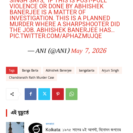
SINGH SAYS, "IF THIS IS POST-POLL
VIOLENCE OR DONE BY ABHISHEK
BANERJEE IS A MATTER OF
INVESTIGATION. THIS IS A PLANNED
MURDER WHERE A SHARPSHOOTER DID
THE JOB. ABHISHEK BANERJEE HAS…
PIC.TWITTER.COM/APHAZMUJQE
— ANI (@ANI)
May 7, 2026
Tags
Banga Barta
Abhishek Banerjee
bangabarta
Arjun Singh
Chandranath Rath Murder Case
এই মুহূর্তে
কলকাতা
Kolkata: ১৯৭৫ সালের ৯ই আগস্ট, বিনোদন জগতের