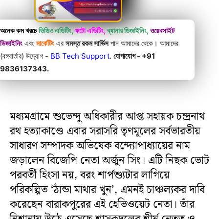
অনেক কম খরচে
ভিডিও এডিটিং,
ফটো এডিটিং,
ব্যানার ডিজাইনিং,
ওয়েবসাইট
ডিজাইনিং
এবং
মার্কেটিং
এর
সমস্ত রকম সার্ভিস
পান আমাদের থেকে। আমাদের
(বঙ্গবার্তার) উদ্যোগ -
BB Tech Support
.
যোগাযোগ - +91
9836137343.
মধ্যমগ্রামে শুভেন্দু অধিকারীর আপ্ত সহায়ক চন্দ্রনাথ
রথ হত্যাকাণ্ডে এবার সরাসরি তৃণমূলের সর্বভারতীয়
সাধারণ সম্পাদক অভিষেক বন্দ্যোপাধ্যায়ের নাম
জড়ালেন বিজেপি নেতা অর্জুন সিং। এটি নিছক ভোট
পরবর্তী হিংসা নয়, বরং শার্পশ্যুটার লাগিয়ে
পরিকল্পিত ‘ঠান্ডা মাথার খুন’, এমনই চাঞ্চল্যকর দাবি
করেছেন বারাকপুরের এই হেভিওয়েট নেতা। তাঁর