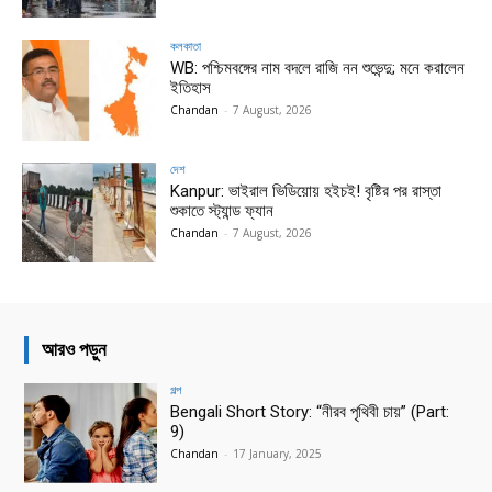
কলকাতা
WB: পশ্চিমবঙ্গের নাম বদলে রাজি নন শুভেন্দু; মনে করালেন
ইতিহাস
Chandan
-
7 August, 2026
দেশ
Kanpur: ভাইরাল ভিডিয়োয় হইচই! বৃষ্টির পর রাস্তা
শুকাতে স্ট্যান্ড ফ্যান
Chandan
-
7 August, 2026
আরও পড়ুন
গল্প
Bengali Short Story: “নীরব পৃথিবী চায়” (Part:
9)
Chandan
-
17 January, 2025