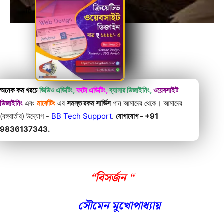
অনেক কম খরচে
ভিডিও এডিটিং,
ফটো এডিটিং,
ব্যানার ডিজাইনিং,
ওয়েবসাইট
ডিজাইনিং
এবং
মার্কেটিং
এর
সমস্ত রকম সার্ভিস
পান আমাদের থেকে। আমাদের
(বঙ্গবার্তার) উদ্যোগ -
BB Tech Support
.
যোগাযোগ - +91
9836137343.
“বিসর্জন “
সৌমেন মুখোপাধ্যায়