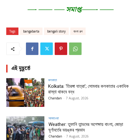
—- —— —– সমাপ্ত——- ——
Tags
bangabarta
bengali story
বাংলা গল্প
এই মুহূর্তে
কলকাতা
Kolkata: ‘তিরঙ্গা যাত্রা’; সোমবার কলকাতার একাধিক
রাস্তা থাকবে বন্ধ
Chandan
-
7 August, 2026
আবহাওয়া
Weather: তুফানি তান্ডবের অপেক্ষায় বাংলা, জোড়া
ঘূর্ণাবর্তের ভয়ঙ্কর প্রভাব
Chandan
-
7 August, 2026