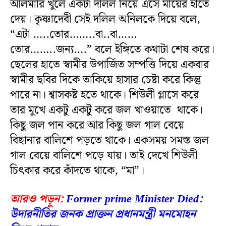
আলমারি খুলে একটা দলিল নিয়ে এসে মায়ের হাতে
দেয়। কৃষ্ণাদেবী সেই দলিল অনিলকে দিয়ে বলে,
“এটা …..তোর……..বা..বা……
তোর……..জন্য….” বলে ইঙ্গিতে কথাটা শেষ করে।
ছেলের হাতে স্বামীর উপার্জিত সম্পত্তি দিয়ে একবার
স্বামীর ছবির দিকে তাকিয়ে হাসার চেষ্টা করে কিন্তু
পারে না। শ্বাসকষ্ট হতে থাকে। শিউলী গ্লাসে করে
তার মুখে একটু একটু করে জল খাওয়াতে থাকে।
কিছু জল পান করে আর কিছু জল গাল বেয়ে
বিছানার বালিশে পড়তে থাকে। একসময় সমস্ত জল
গাল বেয়ে বালিশে পড়ে যায়। তাই দেখে শিউলী
চিৎকার করে কাঁদতে থাকে, “মা”।
আরও পড়ুন:
Former prime Minister Died:
উদারনীতির জনক প্রাক্তন প্রধানমন্ত্রী মনমোহন