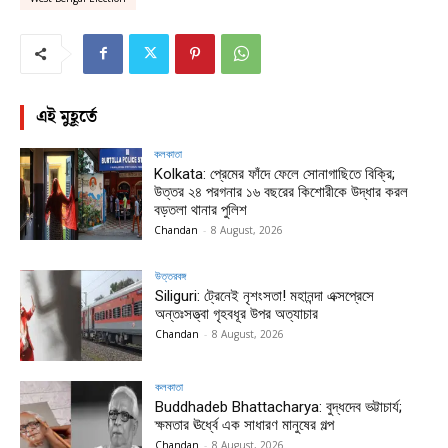
এই মুহূর্তে
কলকাতা
Kolkata: প্রেমের ফাঁদে ফেলে সোনাগাছিতে বিক্রি;
উত্তর ২৪ পরগনার ১৬ বছরের কিশোরীকে উদ্ধার করল
বড়তলা থানার পুলিশ
Chandan
-
8 August, 2026
উত্তরবঙ্গ
Siliguri: ট্রেনেই নৃশংসতা! মহানন্দা এক্সপ্রেসে
অন্তঃসত্ত্বা গৃহবধূর উপর অত্যাচার
Chandan
-
8 August, 2026
কলকাতা
Buddhadeb Bhattacharya: বুদ্ধদেব ভট্টাচার্য;
ক্ষমতার ঊর্ধ্বে এক সাধারণ মানুষের গল্প
Chandan
-
8 August, 2026