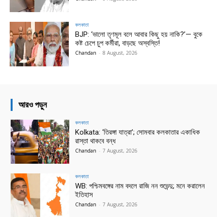
কলকাতা
BJP: ‘ভালো তৃণমূল বলে আবার কিছু হয় নাকি?’— বুকে
কষ্ট চেপে চুপ কর্মীরা, বাড়ছে অস্বস্তি!
Chandan
-
8 August, 2026
আরও পড়ুন
কলকাতা
Kolkata: ‘তিরঙ্গা যাত্রা’; সোমবার কলকাতার একাধিক
রাস্তা থাকবে বন্ধ
Chandan
-
7 August, 2026
কলকাতা
WB: পশ্চিমবঙ্গের নাম বদলে রাজি নন শুভেন্দু; মনে করালেন
ইতিহাস
Chandan
-
7 August, 2026