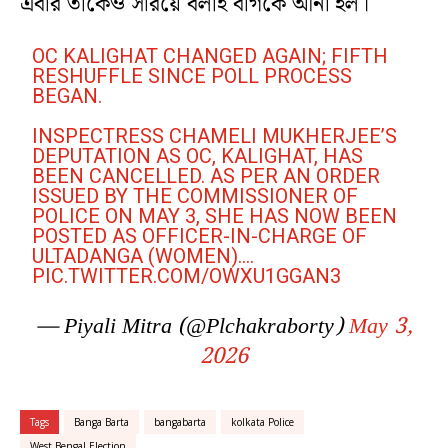
এবার তাঁকেও সরিয়ে বলাই বাগকে আনা হল।
OC KALIGHAT CHANGED AGAIN; FIFTH
RESHUFFLE SINCE POLL PROCESS
BEGAN.
INSPECTRESS CHAMELI MUKHERJEE’S
DEPUTATION AS OC, KALIGHAT, HAS
BEEN CANCELLED. AS PER AN ORDER
ISSUED BY THE COMMISSIONER OF
POLICE ON MAY 3, SHE HAS NOW BEEN
POSTED AS OFFICER-IN-CHARGE OF
ULTADANGA (WOMEN).…
PIC.TWITTER.COM/OWXU1GGAN3
— Piyali Mitra (@Plchakraborty)
May 3,
2026
Tags
Banga Barta
bangabarta
kolkata Police
West Bengal Election