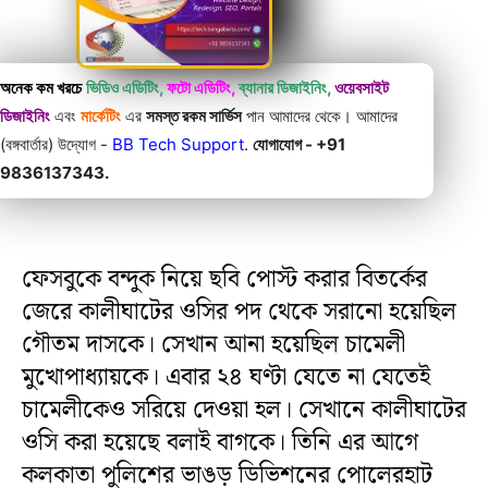
অনেক কম খরচে
ভিডিও এডিটিং,
ফটো এডিটিং,
ব্যানার ডিজাইনিং,
ওয়েবসাইট
ডিজাইনিং
এবং
মার্কেটিং
এর
সমস্ত রকম সার্ভিস
পান আমাদের থেকে। আমাদের
(বঙ্গবার্তার) উদ্যোগ -
BB Tech Support
.
যোগাযোগ - +91
9836137343.
ফেসবুকে বন্দুক নিয়ে ছবি পোস্ট করার বিতর্কের
জেরে কালীঘাটের ওসির পদ থেকে সরানো হয়েছিল
গৌতম দাসকে। সেখান আনা হয়েছিল চামেলী
মুখোপাধ্যায়কে। এবার ২৪ ঘণ্টা যেতে না যেতেই
চামেলীকেও সরিয়ে দেওয়া হল। সেখানে কালীঘাটের
ওসি করা হয়েছে বলাই বাগকে। তিনি এর আগে
কলকাতা পুলিশের ভাঙড় ডিভিশনের পোলেরহাট