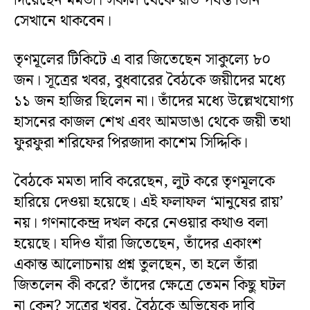
দিয়েছেন মমতা। সকাল থেকে রাত পর্যন্ত তিনি
সেখানে থাকবেন।
তৃণমূলের টিকিটে এ বার জিতেছেন সাকুল্যে ৮০
জন। সূত্রের খবর, বুধবারের বৈঠকে জয়ীদের মধ্যে
১১ জন হাজির ছিলেন না। তাঁদের মধ্যে উল্লেখযোগ্য
হাসনের কাজল শেখ এবং আমডাঙা থেকে জয়ী তথা
ফুরফুরা শরিফের পিরজাদা কাশেম সিদ্দিকি।
বৈঠকে মমতা দাবি করেছেন, লু়ট করে তৃণমূলকে
হারিয়ে দেওয়া হয়েছে। এই ফলাফল ‘মানুষের রায়’
নয়। গণনাকেন্দ্র দখল করে নেওয়ার কথাও বলা
হয়েছে। যদিও যাঁরা জিতেছেন, তাঁদের একাংশ
একান্ত আলোচনায় প্রশ্ন তুলছেন, তা হলে তাঁরা
জিতলেন কী করে? তাঁদের ক্ষেত্রে তেমন কিছু ঘটল
না কেন? সূত্রের খবর, বৈঠকে অভিষেক দাবি