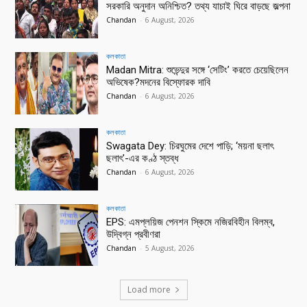
সরকারি অনুদান অনিশ্চিত? তথ্য যাচাই ঘিরে বাড়ছে জল্পনা
Chandan
-
6 August, 2026
কলকাতা
Madan Mitra: শুভেন্দুর সঙ্গে ‘সেটিং’ করতে চেয়েছিলেন
অভিষেক?মদনের বিস্ফোরক দাবি
Chandan
-
6 August, 2026
কলকাতা
Swagata Dey: চিরঘুমের দেশে পাড়ি; ‘ময়না ছলাৎ
ছলাৎ’-এর কণ্ঠ স্তব্ধ
Chandan
-
6 August, 2026
কলকাতা
EPS: এমপ্লয়িজ পেনশন স্কিমে নজিরবিহীন বিলম্ব,
উদ্বিগ্ন প্রবীণরা
Chandan
-
5 August, 2026
Load more