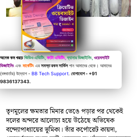
অনেক কম খরচে
ভিডিও এডিটিং,
ফটো এডিটিং,
ব্যানার ডিজাইনিং,
ওয়েবসাইট
ডিজাইনিং
এবং
মার্কেটিং
এর
সমস্ত রকম সার্ভিস
পান আমাদের থেকে। আমাদের
(বঙ্গবার্তার) উদ্যোগ -
BB Tech Support
.
যোগাযোগ - +91
9836137343.
তৃণমূলের ক্ষমতার মিনার ভেঙে পড়ার পর থেকেই
দলের অন্দরে আলোচ্য হয়ে উঠেছে অভিষেক
বন্দ্যোপাধ্যায়ের ভূমিকা। তাঁর কর্পোরেট কায়দা,