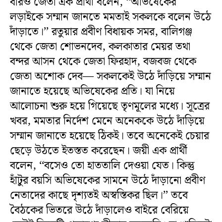
বারও জেতা এক প্রার্থী বলেন, ‘‘অভিষেকের
লড়াইকে সম্মান জানতে মমতাই সকলকে বলেন উঠে
দাঁড়াতে।’’ রতুয়ার প্রবীণ বিধায়ক সমর, বালিগঞ্জ
থেকে জেতা শোভনদেব, কলকাতার মেয়র তথা
বন্দর আসন থেকে জেতা ফিরহাদ, বজবজ থেকে
জেতা অশোক দেব— সকলকেই উঠে দাঁড়িয়ে সম্মান
জানাতে হয়েছে অভিষেকের প্রতি। যা নিয়ে
আলোচনা শুরু হয়ে গিয়েছে তৃণমূলের মধ্যে। সূত্রের
খবর, মমতার নির্দেশ মেনে অনেককে উঠে দাঁড়িয়ে
সম্মান জানাতে হয়েছে ঠিকই। তবে অনেকেই চেয়ার
ছেড়ে উঠতে ইতস্তত করেছেন। জয়ী এক প্রার্থী
বলেন, ‘‘বসেও তো হাততালি দেওয়া যেত। কিন্তু
হাঁটুর বয়সি অভিষেকের সামনে উঠে দাঁড়ানো প্রবীণ
নেতাদের কাছে দৃশ্যতই অস্বস্তিকর ছিল।’’ তবে
বৈঠকের ভিতরে উঠে দাঁড়ালেও বাইরে বেরিয়ে