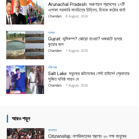
Arunachal Pradesh: অরুণাচল প্রদেশের ২৭টি
এলাকা সরকারি মানচিত্রে চিহ্নিত, চিনকে কঠোর বার্তা
Chandan
-
8 August, 2026
সমস্ত
Gujrat: ভূমিকম্প? ঝোড়ো হাওয়া? গুজরাটে দুলছে
কুয়োর জল
Chandan
-
7 August, 2026
দক্ষিণবঙ্গ
Salt Lake: মধুচক্র সল্টলেকের গেস্ট হাউসে! গ্রেফতার
সুজিত ঘনিষ্ঠ সায়ন দে
Chandan
-
7 August, 2026
আরও পড়ুন
কলকাতা
Citizenship: নাগরিকত্বের প্রশ্নে ২০ লক্ষ মানুষের