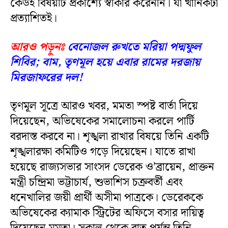
কেউই বিষয়টি প্রকাশ্যে স্বীকার করেননি। যা খানিকটা
প্রত্যাশিতই।
আরও পড়ুনঃ
বেনোজল রুখতে মরিয়া পদ্মফুল
শিবির; বাম, তৃণমূল হয়ে এবার রামের দরজায়
মিরজাফরের দল!
তৃণমূল সূত্রে আরও খবর, মমতা স্পষ্ট বার্তা দিয়ে
দিয়েছেন, অভিষেকের সমালোচনা করলে পার্টি
বরদাস্ত করবে না। শৃঙ্খলা রাখার বিষয়ে তিনি একটি
শৃঙ্খলারক্ষা কমিটিও গড়ে দিয়েছেন। যাতে রাখা
হয়েছে রাজ্যসভার সাংসদ ডেরেক ও’ব্রায়েন, প্রাক্তন
মন্ত্রী চন্দ্রিমা ভট্টাচার্য, শুভাশিস চক্রবর্তী এবং
ধনেখালির জয়ী প্রার্থী অসীমা পাত্রকে। ডেরেককে
অভিষেকের ক্যামাক স্ট্রিটের অফিসে বসার দায়িত্ব