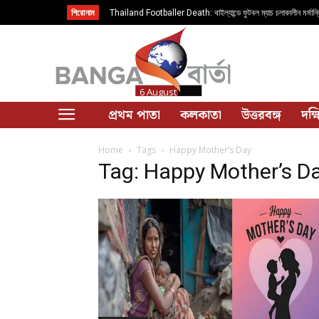
শিরোনাম
Thailand Footballer Death: থাইল্যান্ডে ফুটবল ম্যাচ চলাকালীন মর্মান্ত
সাফওয়ান আওয়ে
6 August
প্রথম পাতা
কলকাতা
উত্তরবঙ্গ
দক্
Home
Tags
Happy Mother’s Day
Tag: Happy Mother’s D