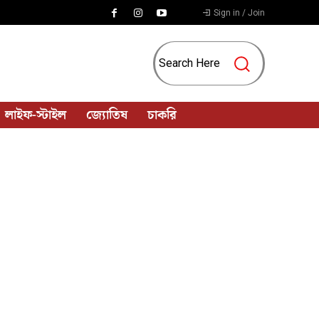
Sign in / Join
Search Here
লাইফ-স্টাইল
জ্যোতিষ
চাকরি