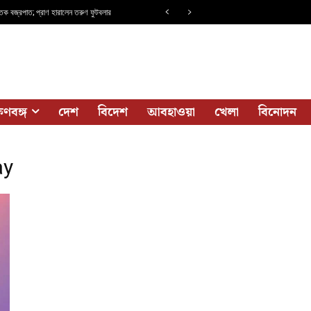
িক বজ্রপাত; প্রাণ হারালেন তরুণ ফুটবলার
ষিণবঙ্গ
দেশ
বিদেশ
আবহাওয়া
খেলা
বিনোদন
ay