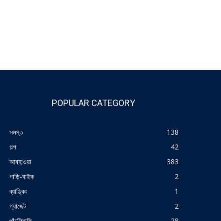
POPULAR CATEGORY
সমস্ত
138
গল্প
42
আবহাওয়া
383
গাড়ি-বাইক
2
ব্যাঙ্কিং
1
গ্যাজেট
2
পাঁচমিশালি
28