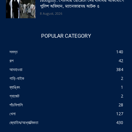
Hooghly: পোলবার হোটেলে দেহ ব্যবসার অভিযোগে
পুলিশ অভিযান, ম্যানেজারসহ আটক ৫
8 August, 2026
POPULAR CATEGORY
সমস্ত
140
গল্প
42
আবহাওয়া
384
গাড়ি-বাইক
2
ব্যাঙ্কিং
1
গ্যাজেট
2
পাঁচমিশালি
28
খেলা
127
জ্যোতিষ/আধ্যাত্মিকতা
430