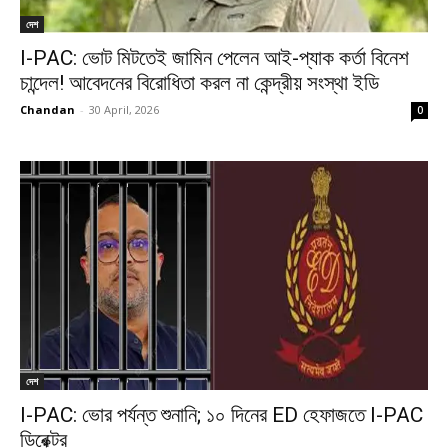
দেশ
I-PAC: ভোট মিটতেই জামিন পেলেন আই-প্যাক কর্তা বিনেশ
চান্দেল! আবেদনের বিরোধিতা করল না কেন্দ্রীয় সংস্থা ইডি
Chandan
-
30 April, 2026
0
দেশ
I-PAC: ভোর পর্যন্ত শুনানি; ১০ দিনের ED হেফাজতে I-PAC
ডিরেক্টর