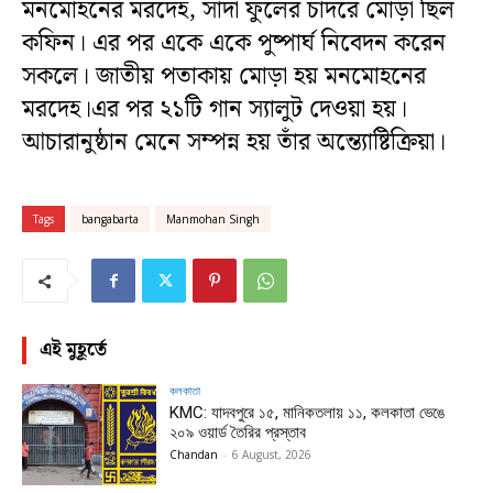
মনমোহনের মরদেহ, সাদা ফুলের চাদরে মোড়া ছিল
কফিন। এর পর একে একে পুষ্পার্ঘ নিবেদন করেন
সকলে। জাতীয় পতাকায় মোড়া হয় মনমোহনের
মরদেহ।এর পর ২১টি গান স্যালুট দেওয়া হয়।
আচারানুষ্ঠান মেনে সম্পন্ন হয় তাঁর অন্ত্যোষ্টিক্রিয়া।
Tags
bangabarta
Manmohan Singh
এই মুহূর্তে
কলকাতা
KMC: যাদবপুরে ১৫, মানিকতলায় ১১, কলকাতা ভেঙে
২০৯ ওয়ার্ড তৈরির প্রস্তাব
Chandan
-
6 August, 2026