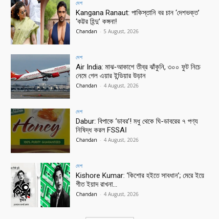
দেশ
Kangana Ranaut: পাকিস্তানি বর চান ‘দেশভক্ত’
‘কট্টর হিন্দু’ কঙ্গনা!
Chandan
-
5 August, 2026
দেশ
Air India: মাঝ-আকাশে তীব্র ঝাঁকুনি, ৩০০ ফুট নিচে
নেমে গেল এয়ার ইন্ডিয়ার উড়ান
Chandan
-
4 August, 2026
দেশ
Dabur: বিপাকে ‘ডাবর’! মধু থেকে ঘি-ডাবরের ৭ পণ্য
নিষিদ্ধ করল FSSAI
Chandan
-
4 August, 2026
দেশ
Kishore Kumar: ‘কিশোর হইতে সাবধান’; মেরে ইয়ে
গীত ইয়াদ রাখনা…
Chandan
-
4 August, 2026