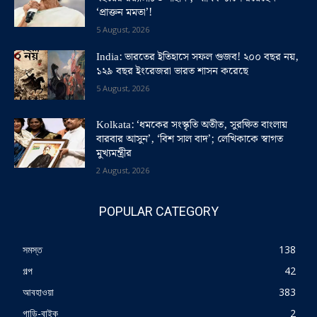
‘প্রাক্তন মমতা’!
5 August, 2026
India: ভারতের ইতিহাসে সফল গুজব! ২০০ বছর নয়,
১২৯ বছর ইংরেজরা ভারত শাসন করেছে
5 August, 2026
Kolkata: ‘ধমকের সংস্কৃতি অতীত, সুরক্ষিত বাংলায়
বারবার আসুন’, ‘বিশ সাল বাদ’; লেখিকাকে স্বাগত
মুখ্যমন্ত্রীর
2 August, 2026
POPULAR CATEGORY
সমস্ত
138
গল্প
42
আবহাওয়া
383
গাড়ি-বাইক
2