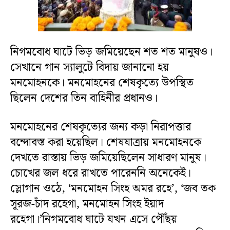
নিগমবোধ ঘাটে ভিড় জমিয়েছেন শত শত মানুষও।
সেখানে গান স্যালুটে বিদায় জানানো হয়
মনমোহনকে। মনমোহনের শেষকৃত্যে উপস্থিত
ছিলেন দেশের তিন বাহিনীর প্রধানও।
মনমোহনের শেষকৃত্যের জন্য কড়া নিরাপত্তার
বন্দোবস্ত করা হয়েছিল। শেষযাত্রায় মনমোহনকে
দেখতে রাস্তায় ভিড় জমিয়েছিলেন সাধারণ মানুষ।
চোখের জল ধরে রাখতে পারেননি অনেকেই।
স্লোগান ওঠে, ‘মনমোহন সিংহ অমর রহে’, ‘জব তক
সূরজ-চাঁদ রহেগা, মনমোহন সিংহ ইয়াদ
রহেগা।’নিগমবোধ ঘাটে যখন এসে পৌঁছয়