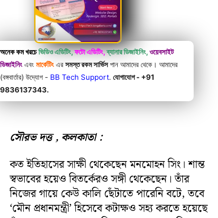
অনেক কম খরচে
ভিডিও এডিটিং,
ফটো এডিটিং,
ব্যানার ডিজাইনিং,
ওয়েবসাইট
ডিজাইনিং
এবং
মার্কেটিং
এর
সমস্ত রকম সার্ভিস
পান আমাদের থেকে। আমাদের
(বঙ্গবার্তার) উদ্যোগ -
BB Tech Support
.
যোগাযোগ - +91
9836137343.
সৌরভ দত্ত , কলকাতা :
কত ইতিহাসের সাক্ষী থেকেছেন মনমোহন সিং। শান্ত
স্বভাবের হয়েও বিতর্কেরও সঙ্গী থেকেছেন। তাঁর
নিজের গায়ে কেউ কালি ছেঁটাতে পারেনি বটে, তবে
‘মৌন প্রধানমন্ত্রী’ হিসেবে কটাক্ষও সহ্য করতে হয়েছে