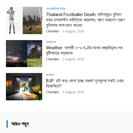
আন্তর্জাতিক নিউজ
Thailand Footballer Death: থাইল্যান্ডে ফুটবল
ম্যাচ চলাকালীন মর্মান্তিক বজ্রপাত; প্রাণ হারালেন তরুণ
ফুটবলার সাফওয়ান আওয়ে
Chandan
-
6 August, 2026
আবহাওয়া
Weather: আগামী ৩–৬ ঘণ্টার মধ্যে বজ্রবিদ্যুৎ-সহ
বৃষ্টিপাতের সম্ভাবনা
Chandan
-
6 August, 2026
কলকাতা
BJP: হাট করে খোলা হচ্ছে দরজা! তৃনমূলের সবাই এবার
বিজেপিতে?
Chandan
-
6 August, 2026
আরও পড়ুন