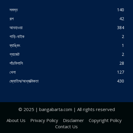
সমস্ত
140
গল্প
42
আবহাওয়া
384
গাড়ি-বাইক
2
ব্যাঙ্কিং
1
গ্যাজেট
2
পাঁচমিশালি
28
খেলা
127
জ্যোতিষ/আধ্যাত্মিকতা
430
© 2025 | bangabarta.com | All rights reserved
About Us
Privacy Policy
Disclaimer
Copyright Policy
Contact Us