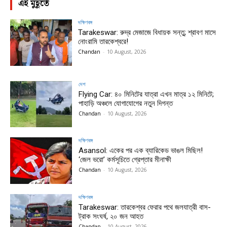
এই মুহূর্তে
দক্ষিণবঙ্গ
Tarakeswar: রুদ্র মেজাজে বিধায়ক সন্তু; শ্রাবণ মাসে
নোংরামি তারকেশ্বরে!
Chandan
-
10 August, 2026
দেশ
Flying Car: ৪০ মিনিটের যাত্রা এখন মাত্র ১২ মিনিটে;
পাহাড়ি অঞ্চলে যোগাযোগের নতুন দিগন্ত
Chandan
-
10 August, 2026
দক্ষিণবঙ্গ
Asansol: একের পর এক ব্যারিকেড ভাঙল মিছিল!
‘জেল ভরো’ কর্মসূচিতে গ্রেপ্তার মীনাক্ষী
Chandan
-
10 August, 2026
দক্ষিণবঙ্গ
Tarakeswar: তারকেশ্বর ফেরার পথে জলযাত্রী বাস-
ট্রাক সংঘর্ষ, ২০ জন আহত
Chandan
-
10 August, 2026