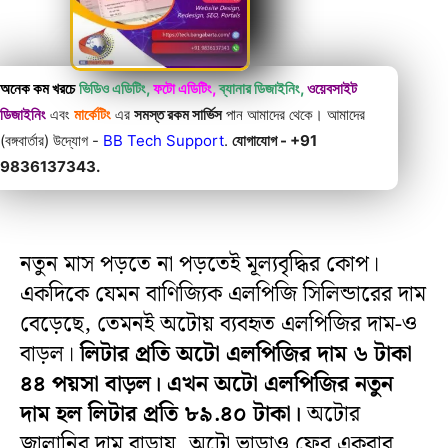
অনেক কম খরচে
ভিডিও এডিটিং,
ফটো এডিটিং,
ব্যানার ডিজাইনিং,
ওয়েবসাইট
ডিজাইনিং
এবং
মার্কেটিং
এর
সমস্ত রকম সার্ভিস
পান আমাদের থেকে। আমাদের
(বঙ্গবার্তার) উদ্যোগ -
BB Tech Support
.
যোগাযোগ - +91
9836137343.
নতুন মাস পড়তে না পড়তেই মূল্যবৃদ্ধির কোপ।
একদিকে যেমন বাণিজ্যিক এলপিজি সিলিন্ডারের দাম
বেড়েছে, তেমনই অটোয় ব্যবহৃত এলপিজির দাম-ও
বাড়ল।
লিটার প্রতি অটো এলপিজির দাম ৬ টাকা
৪৪ পয়সা বাড়ল। এখন অটো এলপিজির নতুন
দাম হল লিটার প্রতি ৮৯.৪০ টাকা।
অটোর
জ্বালানির দাম বাড়ায়, অটো ভাড়াও ফের একবার