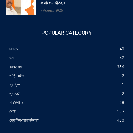
করালেন ইতিহাস
7 August, 2026
POPULAR CATEGORY
সমস্ত
140
গল্প
42
আবহাওয়া
384
গাড়ি-বাইক
2
ব্যাঙ্কিং
1
গ্যাজেট
2
পাঁচমিশালি
28
খেলা
127
জ্যোতিষ/আধ্যাত্মিকতা
430