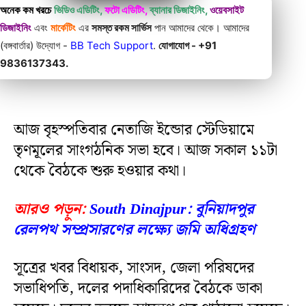
অনেক কম খরচে
ভিডিও এডিটিং,
ফটো এডিটিং,
ব্যানার ডিজাইনিং,
ওয়েবসাইট
ডিজাইনিং
এবং
মার্কেটিং
এর
সমস্ত রকম সার্ভিস
পান আমাদের থেকে। আমাদের
(বঙ্গবার্তার) উদ্যোগ -
BB Tech Support
.
যোগাযোগ - +91
9836137343.
আজ বৃহস্পতিবার নেতাজি ইন্ডোর স্টেডিয়ামে
তৃণমূলের সাংগঠনিক সভা হবে। আজ সকাল ১১টা
থেকে বৈঠকে শুরু হওয়ার কথা।
আরও পড়ুন:
South Dinajpur: বুনিয়াদপুর
রেলপথ সম্প্রসারণের লক্ষ্যে জমি অধিগ্রহণ
সূত্রের খবর বিধায়ক, সাংসদ, জেলা পরিষদের
সভাধিপতি, দলের পদাধিকারিদের বৈঠকে ডাকা