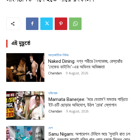
এই মুহূর্তে
আন্তর্জাতিক নিউজ
Naked Dining: নগ্ন শরীরে নৈশভোজ; রেস্তরাঁয়
‘নেকেড ডাইনিং’-এর অভিনব অভিজ্ঞতা
Chandan
-
9 August, 2026
দক্ষিণবঙ্গ
Mamata Banerjee: ‘মরে যেতাম’! মমতার গাড়িতে
ইট-চটি ছোড়ার অভিযোগ, উঠল ‘চোর’ স্লোগান
Chandan
-
9 August, 2026
দেশ
Sanu Nigam: অপারেশন টেবিলে শুয়ে ‘সুহানি রাত ঢল
চুকি’, যন্ত্রণার মাঝেই রফির গান গেয়ে চমকে দিলেন সোনু