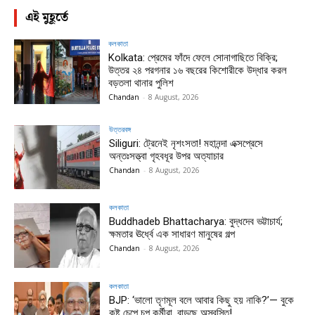
এই মুহূর্তে
কলকাতা
Kolkata: প্রেমের ফাঁদে ফেলে সোনাগাছিতে বিক্রি;
উত্তর ২৪ পরগনার ১৬ বছরের কিশোরীকে উদ্ধার করল
বড়তলা থানার পুলিশ
Chandan
-
8 August, 2026
উত্তরবঙ্গ
Siliguri: ট্রেনেই নৃশংসতা! মহানন্দা এক্সপ্রেসে
অন্তঃসত্ত্বা গৃহবধূর উপর অত্যাচার
Chandan
-
8 August, 2026
কলকাতা
Buddhadeb Bhattacharya: বুদ্ধদেব ভট্টাচার্য;
ক্ষমতার ঊর্ধ্বে এক সাধারণ মানুষের গল্প
Chandan
-
8 August, 2026
কলকাতা
BJP: ‘ভালো তৃণমূল বলে আবার কিছু হয় নাকি?’— বুকে
কষ্ট চেপে চুপ কর্মীরা, বাড়ছে অস্বস্তি!