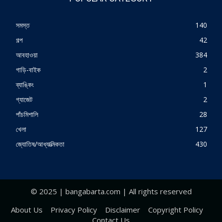
সমস্ত
140
গল্প
42
আবহাওয়া
384
গাড়ি-বাইক
2
ব্যাঙ্কিং
1
গ্যাজেট
2
পাঁচমিশালি
28
খেলা
127
জ্যোতিষ/আধ্যাত্মিকতা
430
© 2025 | bangabarta.com | All rights reserved
About Us
Privacy Policy
Disclaimer
Copyright Policy
Contact Us