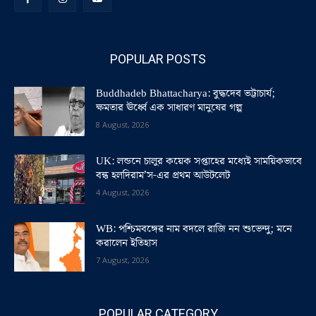
POPULAR POSTS
Buddhadeb Bhattacharya: বুদ্ধদেব ভট্টাচার্য;
ক্ষমতার ঊর্ধ্বে এক সাধারণ মানুষের গল্প
8 August, 2026
UK: লন্ডনে চালুর কয়েক সপ্তাহের মধ্যেই সাময়িকভাবে
বন্ধ হলদিরাম’স-এর প্রথম আউটলেট
4 August, 2026
WB: পশ্চিমবঙ্গের নাম বদলে রাজি নন শুভেন্দু; মনে
করালেন ইতিহাস
7 August, 2026
POPULAR CATEGORY