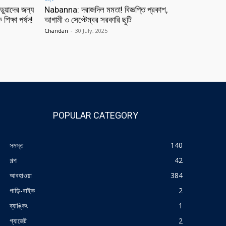
য়াদের জন্য
Nabanna: দরাজদিল মমতা! বিজ্ঞপ্তি প্রকাশ,
শিক্ষা পর্ষদ!
আগামী ৩ সেপ্টেম্বর সরকারি ছুটি
Chandan
-
30 July, 2025
POPULAR CATEGORY
সমস্ত
140
গল্প
42
আবহাওয়া
384
গাড়ি-বাইক
2
ব্যাঙ্কিং
1
গ্যাজেট
2