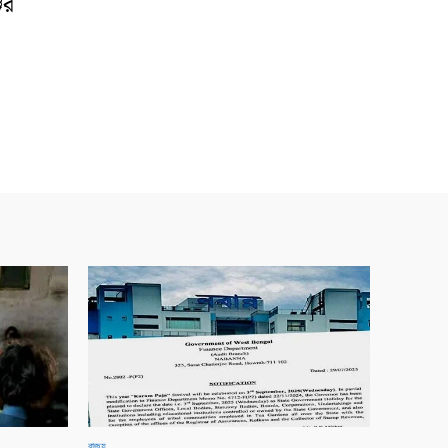
ের
রাজ্য