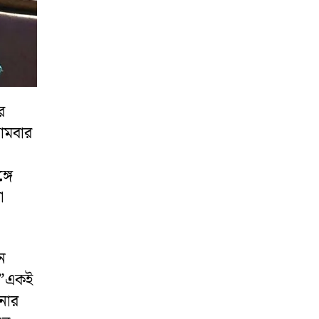
র
সোমবার
্গে
া
ন
ন।”একই
ানোর