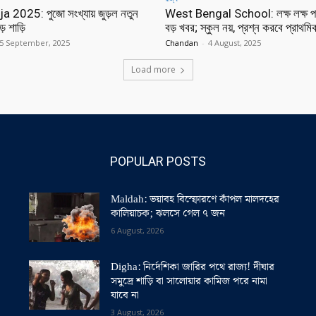
 2025: পুজো সংখ্যায় জুড়ল নতুন
West Bengal School: লক্ষ লক্ষ পড়ু
়ে শাড়ি
বড় খবর; স্কুল নয়, প্রশ্ন করবে প্রাথমিক 
5 September, 2025
Chandan
-
4 August, 2025
Load more
POPULAR POSTS
Maldah: ভয়াবহ বিস্ফোরণে কাঁপল মালদহের
কালিয়াচক; ঝলসে গেল ৭ জন
6 August, 2026
Digha: নির্দেশিকা জারির পথে রাজ্য! দীঘার
সমুদ্রে শাড়ি বা সালোয়ার কামিজ পরে নামা
যাবে না
3 August, 2026