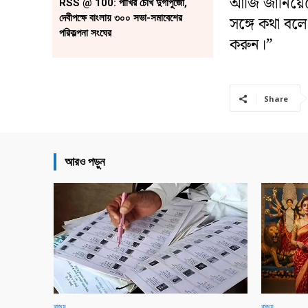
আর্জি জানিয়েছেন
RSS @ 100: পাখির চোখ দুর্গাপুজো,
দেবীপক্ষে বাংলায় ৩০০ সভা-সমাবেশের
সঙ্গে কথা বলে 
পরিকল্পনা সংঘের
করুন।”
Share
আরও পড়ুন
রাজ্য
রাজ্য