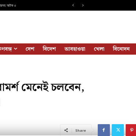
েজারসহ আটক ৫
ষিণবঙ্গ
দেশ
বিদেশ
আবহাওয়া
খেলা
বিনোদন
পরামর্শ মেনেই চলবেন,
া
Share