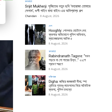
কলকাতা
ম
Srijit Mukherji: সৃজিতের নতুন ছবি ‘মহারাজা তোমারে
সেলাম’; গুপী গাইন বাঘা বাইন-এর অবিশ্বাস্য গল্প
Chandan
-
8 August, 2026
দেশ
Hooghly: পোলবার হোটেলে দেহ
ব্যবসার অভিযোগে পুলিশ অভিযান,
ম্যানেজারসহ আটক ৫
8 August, 2026
কলকাতা
Rabindranath Tagore: “যখন
পড়বে না গো পায়ের চিহ্ন…” ২২শে
শ্রাবণ স্মরণে
8 August, 2026
দক্ষিণবঙ্গ
Digha: জমিয়ে জমজমাট দীঘা; স্পা
সেন্টারে গৃহবধূ-মডেলদের নিয়ে অনৈতিক
ব্যবসা, পুলিশ তদন্তে
8 August, 2026