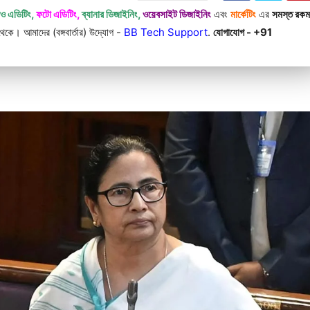
িও এডিটিং,
ফটো এডিটিং,
ব্যানার ডিজাইনিং,
ওয়েবসাইট ডিজাইনিং
এবং
মার্কেটিং
এর
সমস্ত রক
কে। আমাদের (বঙ্গবার্তার) উদ্যোগ -
BB Tech Support
.
যোগাযোগ - +91