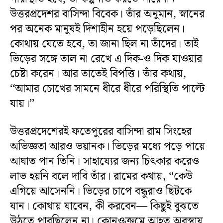
উত্তরপ্রদেশর বাসিন্দা বিবেক। তাঁর অনুমান, স্নানের
পর অনেক মানুষই দিশাহীন হয়ে পড়েছিলেন।
কোথায় যেতে হবে, তা জানা ছিল না তাঁদের। তাই
ভিড়ের সঙ্গে তাল না রেখে এ দিক-ও দিক যাওয়ার
চেষ্টা করেন। আর তাতেই বিপত্তি। তাঁর কথায়,
‘‘আমার চোখের সামনে ধীরে ধীরে পরিস্থিতি পাল্টে
যায়।’’
উত্তরপ্রদেশেরই ফতেপুরের বাসিন্দা রাম সিংহের
অভিজ্ঞতা আরও ভয়ানক। ভিড়ের মধ্যে পড়ে পায়ে
আঘাত পান তিনি। সাহায্যের জন্য চিৎকার করেও
লাভ হয়নি বলে দাবি তাঁর। রামের কথায়, ‘‘কেউ
এগিয়ে আসেননি। ভিড়ের চাপে বন্ধুরাও ছিটকে
যান। কোথায় যাবেন, কী করবেন— কিছুই বুঝতে
উঠতে পারছিলেন না। কোনওক্রমে আহত অবস্থায়