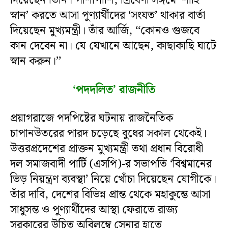
দিয়েছেন তিনি। পাশাপাশি, ত্রিবেণী সঙ্গমে ‘শাহি
স্নান’ করতে আসা পুণ্যার্থীদের ‘সংযত’ থাকার বার্তা
দিয়েছেন মুখ্যমন্ত্রী। তাঁর আর্জি, ‘‘কোনও গুজবে
কান দেবেন না। যে যেখানে আছেন, কাছাকাছি ঘাটে
স্নান করুন।’’
‘পদদলিত’ রাজনীতি
প্রয়াগরাজে পদপিষ্টের ঘটনায় রাজনৈতিক
চাপানউতরের পারদ চড়েছে বুধের সকাল থেকেই।
উত্তরপ্রদেশের প্রাক্তন মুখ্যমন্ত্রী তথা প্রধান বিরোধী
দল সমাজবাদী পার্টি (এসপি)-র সভাপতি ‘বিশ্বমানের
ভিড় নিয়ন্ত্রণ ব্যবস্থা’ নিয়ে খোঁচা দিয়েছেন যোগীকে।
তাঁর দাবি, দেশের বিভিন্ন প্রান্ত থেকে মহাকুম্ভে আসা
সাধুসন্ত ও পুণ্যার্থীদের আস্থা ফেরাতে রাজ্য
সরকারের উচিত অবিলম্বে সেনার হাতে