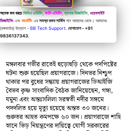
অনেক কম খরচে
ভিডিও এডিটিং,
ফটো এডিটিং,
ব্যানার ডিজাইনিং,
ওয়েবসাইট
ডিজাইনিং
এবং
মার্কেটিং
এর
সমস্ত রকম সার্ভিস
পান আমাদের থেকে। আমাদের
(বঙ্গবার্তার) উদ্যোগ -
BB Tech Support
.
যোগাযোগ - +91
9836137343.
মঙ্গলবার গভীর রাতেই হুড়োহুড়ি থেকে পদপিষ্টের
ঘটনা শুরু হয়েছিল প্রয়াগরাজে। দিনভর নিশ্চুপ
থাকার পর বুধের সন্ধ্যায় প্রয়াগরাজের ডিআইজি
বৈভব কৃষ্ণ সাংবাদিক বৈঠক জানিয়েছেন, গঙ্গা,
যমুনা এবং অন্তঃসলিলা সরস্বতী নদীর সঙ্গমে
পদদলিত হয়ে মৃত্যু হয়েছে অন্তত ৩০ জনের।
গুরুতর আহত কমপক্ষে ৬০ জন। প্রয়াগরাজে শাহি
স্নানে ভিড় নিয়ন্ত্রণের দায়িত্বে যোগী সরকারের