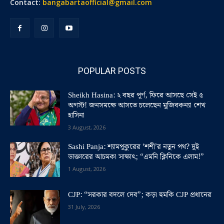
Contact:
bangabartaofficial@gmail.com
POPULAR POSTS
Sheikh Hasina: ২ বছর পূর্ণ, ফিরে আসছে সেই ৫
অগস্ট! জনসমক্ষে আসতে চলেছেন মুজিবকন্যা শেখ
হাসিনা
3 August, 2026
Sashi Panja: শ্যামপুকুরের ‘শশী’র নতুন পথ? দুই
ডাক্তারের আচমকা সাক্ষাৎ; “এমনি ক্লিনিকে এলাম!”
1 August, 2026
CJP: “সরকার বদলে দেব”; কড়া হুমকি CJP প্রধানের
31 July, 2026