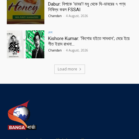
Dabur: বিপাকে ‘ডাবর’! মধু থেকে ঘি-ডাবরের ৭ পণ্য
নিষিদ্ধ করল FSSAI
Chandan
-
4 August, 2026
দেশ
Kishore Kumar: ‘কিশোর হইতে সাবধান’; মেরে ইয়ে
গীত ইয়াদ রাখনা…
Chandan
-
4 August, 2026
Load more