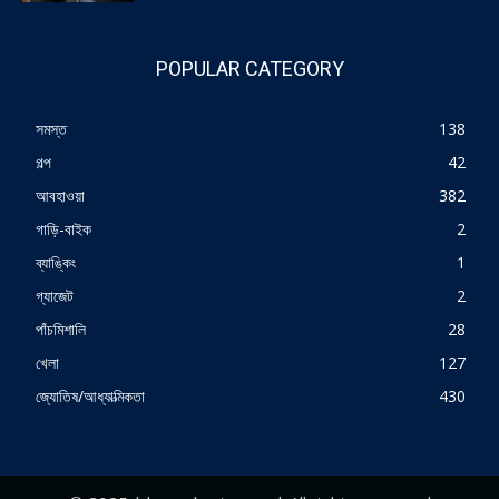
POPULAR CATEGORY
সমস্ত
138
গল্প
42
আবহাওয়া
382
গাড়ি-বাইক
2
ব্যাঙ্কিং
1
গ্যাজেট
2
পাঁচমিশালি
28
খেলা
127
জ্যোতিষ/আধ্যাত্মিকতা
430