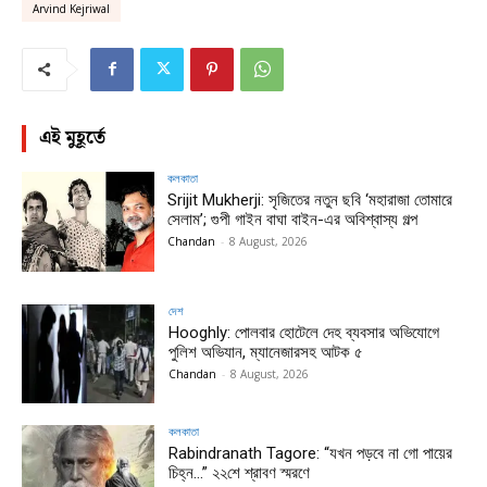
Arvind Kejriwal
এই মুহূর্তে
কলকাতা
Srijit Mukherji: সৃজিতের নতুন ছবি ‘মহারাজা তোমারে
সেলাম’; গুপী গাইন বাঘা বাইন-এর অবিশ্বাস্য গল্প
Chandan
-
8 August, 2026
দেশ
Hooghly: পোলবার হোটেলে দেহ ব্যবসার অভিযোগে
পুলিশ অভিযান, ম্যানেজারসহ আটক ৫
Chandan
-
8 August, 2026
কলকাতা
Rabindranath Tagore: “যখন পড়বে না গো পায়ের
চিহ্ন…” ২২শে শ্রাবণ স্মরণে