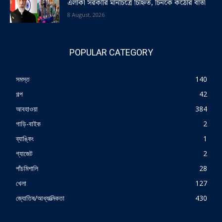
এলাকা সরকারি মানচিত্রে চিহ্নিত, চিনকে কঠোর বার্তা
8 August, 2026
POPULAR CATEGORY
সমস্ত
140
গল্প
42
আবহাওয়া
384
গাড়ি-বাইক
2
ব্যাঙ্কিং
1
গ্যাজেট
2
পাঁচমিশালি
28
খেলা
127
জ্যোতিষ/আধ্যাত্মিকতা
430