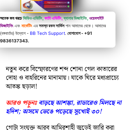
অনেক কম খরচে
ভিডিও এডিটিং,
ফটো এডিটিং,
ব্যানার ডিজাইনিং,
ওয়েবসাইট
ডিজাইনিং
এবং
মার্কেটিং
এর
সমস্ত রকম সার্ভিস
পান আমাদের থেকে। আমাদের
(বঙ্গবার্তার) উদ্যোগ -
BB Tech Support
.
যোগাযোগ - +91
9836137343.
নতুন করে বিস্ফোরণের শব্দ শোনা গেল কাতারের
দোহা ও বাহরিনের মানামায়। যাকে ঘিরে মধ্যপ্রাচ্যে
আতঙ্ক ছড়াল!
আরও পড়ুনঃ
বাড়ছে আশঙ্কা, রাডারেও মিলছে না
হদিশ; অসমে ভেঙে পড়েছে সুখোই ৩০!
গোটা সংযুক্ত আরব আমিরশাহী জুড়েই জারি করা