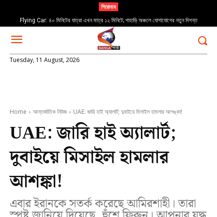
শিরোনাম
Flying Car: ৪০ মিনিটের যাত্রা এখন মাত্র ১২ মিনিটে; পাহাড়ি অঞ্চলে যোগাযোগের নতুন দিগন্ত
Asansol: একের পর এক ব্যারিকেড ভাঙল মিছিল! ‘জেল ভরো’ কর্মসূচিতে গ্রেপ্তার মীনাক্ষী
Tuesday, 11 August, 2026
Home
আন্তর্জাতিক নিউজ
UAE: জারি হাই অ্যালার্ট; দুবাইয়ে মিসাইল হামলার আশঙ্কা!
UAE: জারি হাই অ্যালার্ট;
দুবাইয়ে মিসাইল হামলার
আশঙ্কা!
এবার ইরানকে সতর্ক করেছে আমিরশাহী। তারা
স্পষ্ট জানিয়ে দিয়েছে, হুঁশে ফিরুন। আপনার যুদ্ধ