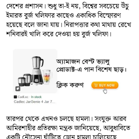
দেশের প্রশাসন। শুধু তা-ই নয়, বিশ্বের সবচেয়ে উঁচু
ইমারত বুর্জ খলিফার কাছেও একাধিক বিস্ফোরণ
হয়েছে বলে জানা যায়। নিরাপত্তার কথা মাথায় রেখে
শনিবারই খালি করে দেওয়া হয় বুর্জ খলিফা।
তারপর থেকে এখনও চলছে হামলা। সংযুক্ত আরব
আমিরশাহীর প্রতিরক্ষা মন্ত্রক জানিয়েছে, আবুধাবিতে
একটি নৌসেনা ঘাঁটিতে ড্রোন হামলা চালিয়েছে