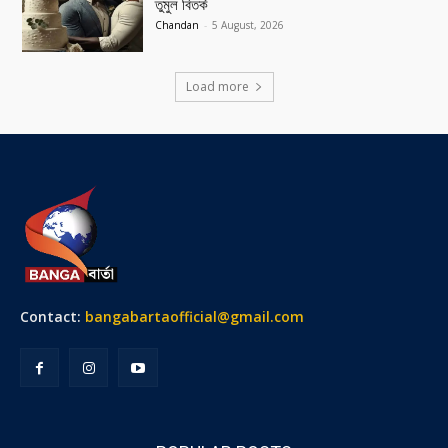
তুমুল বিতর্ক
Chandan
-
5 August, 2026
Load more
Contact:
bangabartaofficial@gmail.com