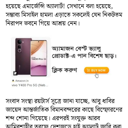
হয়েছে এমার্জেন্সি অ্যালার্ট! সেখানে বলা হয়েছে,
সম্ভাব্য মিসাইল হামলা এড়াতে সকলেই যেন নিকটতম
নিরাপদ ভবনে গিয়ে আশ্রয় নেন।
সংবাদ সংস্থা রয়টার্স সূত্রে জানা যাচ্ছে, আবু ধাবির
জায়েদ আন্তর্জাতিক বিমানবন্দরের কাছে বিস্ফোরণের
শব্দ শোনা গিয়েছে। এরপরই সংযুক্ত আরব
আমিরশাহীর তরফে দেশজুড়ে হাই অ্যালার্ট জারি করা