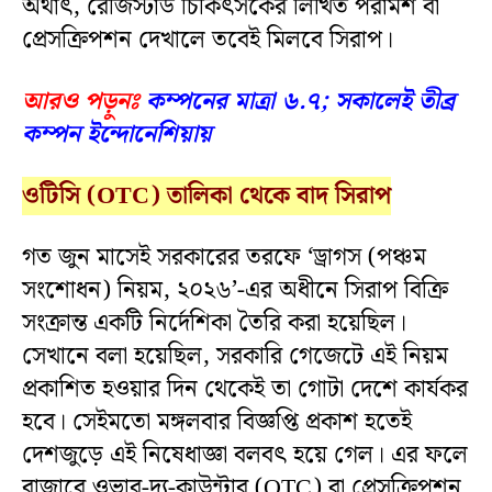
অর্থাৎ, রেজিস্টার্ড চিকিৎসকের লিখিত পরামর্শ বা
প্রেসক্রিপশন দেখালে তবেই মিলবে সিরাপ।
আরও পড়ুনঃ
কম্পনের মাত্রা ৬.৭; সকালেই তীব্র
কম্পন ইন্দোনেশিয়ায়
ওটিসি (OTC) তালিকা থেকে বাদ সিরাপ
গত জুন মাসেই সরকারের তরফে ‘ড্রাগস (পঞ্চম
সংশোধন) নিয়ম, ২০২৬’-এর অধীনে সিরাপ বিক্রি
সংক্রান্ত একটি নির্দেশিকা তৈরি করা হয়েছিল।
সেখানে বলা হয়েছিল, সরকারি গেজেটে এই নিয়ম
প্রকাশিত হওয়ার দিন থেকেই তা গোটা দেশে কার্যকর
হবে। সেইমতো মঙ্গলবার বিজ্ঞপ্তি প্রকাশ হতেই
দেশজুড়ে এই নিষেধাজ্ঞা বলবৎ হয়ে গেল। এর ফলে
বাজারে ওভার-দ্য-কাউন্টার (OTC) বা প্রেসক্রিপশন