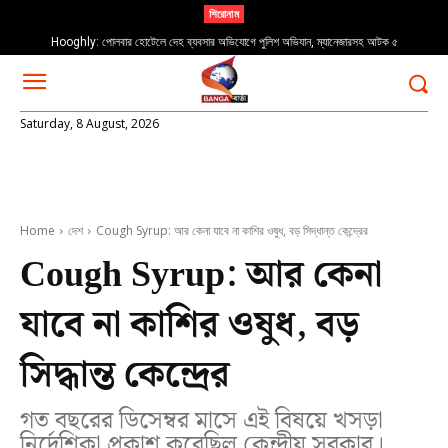
শিরোনাম
Hooghly: পোলবার হোটেলে দেহ ব্যবসার অভিযোগে পুলিশ অভিযান, ম্যানেজারসহ আটক ৫
Rabindranath Tagore: “যখন পড়বে না গো পায়ের চিহ্ন…” ২২শে শ্রাবণ স্মরণে
Saturday, 8 August, 2026
Home
দেশ
Cough Syrup: আর কেনা যাবে না কাশির ওষুধ, বড় সিদ্ধান্ত কেন্দ্রের
Cough Syrup: আর কেনা
যাবে না কাশির ওষুধ, বড়
সিদ্ধান্ত কেন্দ্রের
গত বছরের ডিসেম্বর মাসে এই বিষয়ে খসড়া
নির্দেশিকা প্রকাশ করেছিল কেন্দ্রীয় সরকার।