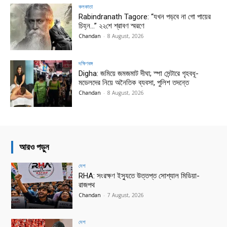
কলকাতা
Rabindranath Tagore: “যখন পড়বে না গো পায়ের
চিহ্ন…” ২২শে শ্রাবণ স্মরণে
Chandan
-
8 August, 2026
দক্ষিণবঙ্গ
Digha: জমিয়ে জমজমাট দীঘা; স্পা সেন্টারে গৃহবধূ-
মডেলদের নিয়ে অনৈতিক ব্যবসা, পুলিশ তদন্তে
Chandan
-
8 August, 2026
আরও পড়ুন
দেশ
RHA: সংরক্ষণ ইস্যুতে উত্তপ্ত সোশ্যাল মিডিয়া-
রাজপথ
Chandan
-
7 August, 2026
দেশ