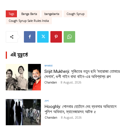
Tags
Banga Barta
bangabarta
Cough Syrup
Cough Syrup Sale Rules India
এই মুহূর্তে
কলকাতা
Srijit Mukherji: সৃজিতের নতুন ছবি ‘মহারাজা তোমারে
সেলাম’; গুপী গাইন বাঘা বাইন-এর অবিশ্বাস্য গল্প
Chandan
-
8 August, 2026
দেশ
Hooghly: পোলবার হোটেলে দেহ ব্যবসার অভিযোগে
পুলিশ অভিযান, ম্যানেজারসহ আটক ৫
Chandan
-
8 August, 2026