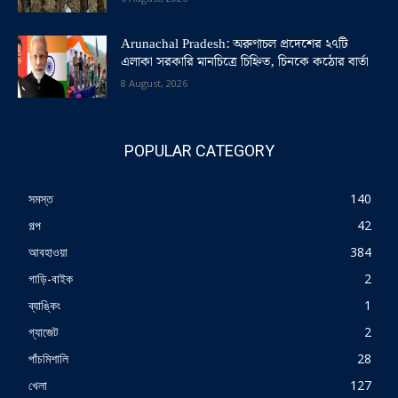
Arunachal Pradesh: অরুণাচল প্রদেশের ২৭টি
এলাকা সরকারি মানচিত্রে চিহ্নিত, চিনকে কঠোর বার্তা
8 August, 2026
POPULAR CATEGORY
সমস্ত
140
গল্প
42
আবহাওয়া
384
গাড়ি-বাইক
2
ব্যাঙ্কিং
1
গ্যাজেট
2
পাঁচমিশালি
28
খেলা
127