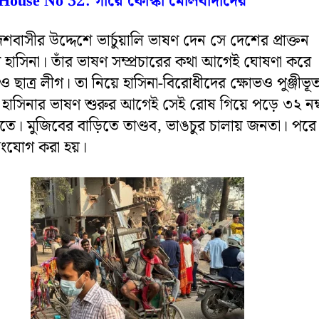
House No 32: গায়ে ফোস্কা মৌলবাদীদের
েশবাসীর উদ্দেশে ভার্চুয়ালি ভাষণ দেন সে দেশের প্রাক্তন
 শেখ হাসিনা। তাঁর ভাষণ সম্প্রচারের কথা আগেই ঘোষণা করে
ছাত্র লীগ। তা নিয়ে হাসিনা-বিরোধীদের ক্ষোভও পুঞ্জীভূ
র হাসিনার ভাষণ শুরুর আগেই সেই রোষ গিয়ে পড়ে ৩২ নম্
়িতে। মুজিবের বাড়িতে তাণ্ডব, ভাঙচুর চালায় জনতা। পরে
সংযোগ করা হয়।