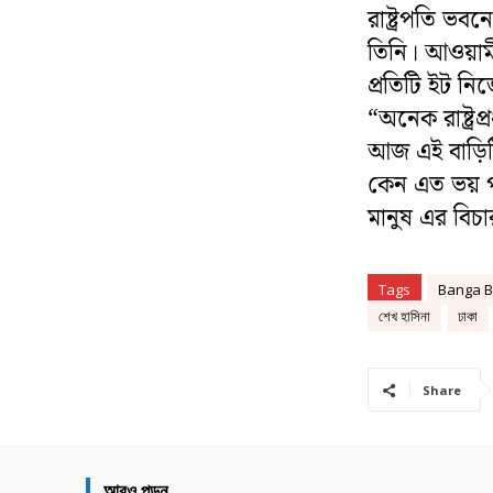
রাষ্ট্রপতি ভব
তিনি। আওয়ামী
প্রতিটি ইট নিজ
“অনেক রাষ্ট্রপ
আজ এই বাড়িট
কেন এত ভয় পা
মানুষ এর বিচ
Tags
Banga B
শেখ হাসিনা
ঢাকা
Share
আরও পড়ুন