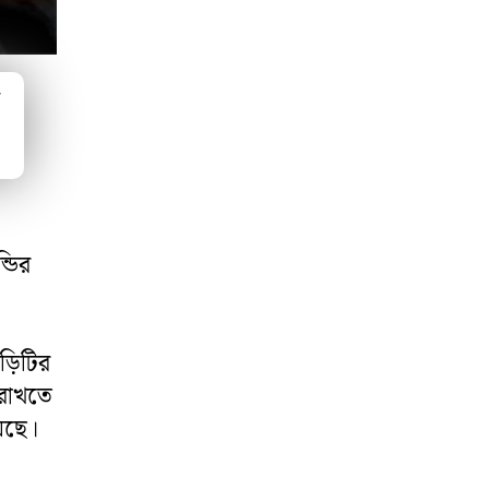
ম
্ডির
ড়িটির
 রাখতে
েছে।