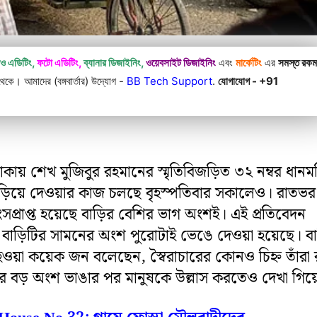
িও এডিটিং,
ফটো এডিটিং,
ব্যানার ডিজাইনিং,
ওয়েবসাইট ডিজাইনিং
এবং
মার্কেটিং
এর
সমস্ত রক
কে। আমাদের (বঙ্গবার্তার) উদ্যোগ -
BB Tech Support
.
যোগাযোগ - +91
কায় শেখ মুজিবুর রহমানের স্মৃতিবিজড়িত ৩২ নম্বর ধানমন
ুঁড়িয়ে দেওয়ার কাজ চলছে বৃহস্পতিবার সকালেও। রাতভর
ংসপ্রাপ্ত হয়েছে বাড়ির বেশির ভাগ অংশই। এই প্রতিবেদন
 বাড়িটির সামনের অংশ পুরোটাই ভেঙে দেওয়া হয়েছে। বা
য়া কয়েক জন বলেছেন, স্বৈরাচারের কোনও চিহ্ন তাঁরা
র বড় অংশ ভাঙার পর মানুষকে উল্লাস করতেও দেখা গিয়