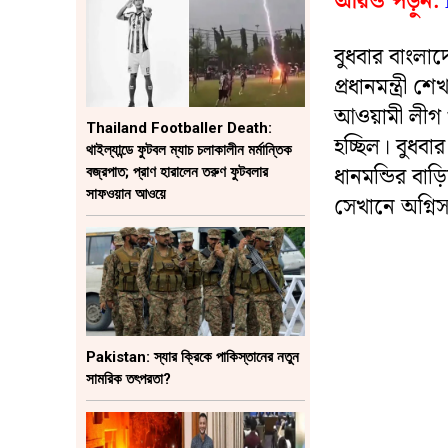
আরও পড়ুন:
বুধবার বাংলাদ
প্রধানমন্ত্রী
আওয়ামী লীগ ও 
Thailand Footballer Death:
হচ্ছিল। বুধবা
থাইল্যান্ডে ফুটবল ম্যাচ চলাকালীন মর্মান্তিক
ধানমন্ডির বাড
বজ্রপাত; প্রাণ হারালেন তরুণ ফুটবলার
সাফওয়ান আওয়ে
সেখানে অগ্নি
Pakistan: স্যার ক্রিকে পাকিস্তানের নতুন
সামরিক তৎপরতা?