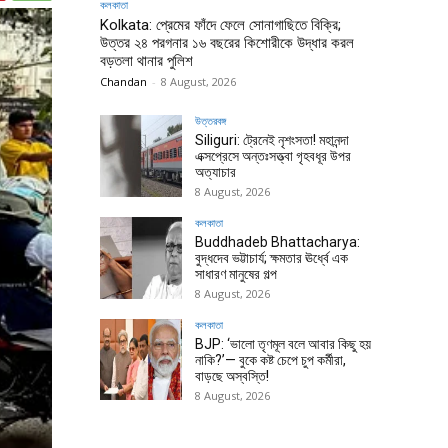
কলকাতা
Kolkata: প্রেমের ফাঁদে ফেলে সোনাগাছিতে বিক্রি;
উত্তর ২৪ পরগনার ১৬ বছরের কিশোরীকে উদ্ধার করল
বড়তলা থানার পুলিশ
Chandan
-
8 August, 2026
উত্তরবঙ্গ
Siliguri: ট্রেনেই নৃশংসতা! মহানন্দা
এক্সপ্রেসে অন্তঃসত্ত্বা গৃহবধূর উপর
অত্যাচার
8 August, 2026
কলকাতা
Buddhadeb Bhattacharya:
বুদ্ধদেব ভট্টাচার্য; ক্ষমতার ঊর্ধ্বে এক
সাধারণ মানুষের গল্প
8 August, 2026
কলকাতা
BJP: ‘ভালো তৃণমূল বলে আবার কিছু হয়
নাকি?’— বুকে কষ্ট চেপে চুপ কর্মীরা,
বাড়ছে অস্বস্তি!
8 August, 2026