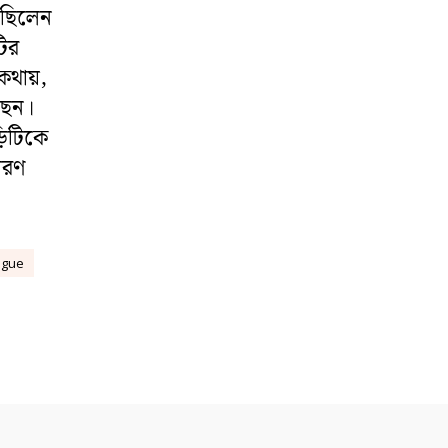
ই ছিলেন
টির
কথায়,
েছেন।
়িটিকে
ারণ
ague