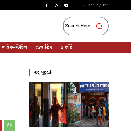
Sign in / Join
Search Here
লাইফ-স্টাইল
জ্যোতিষ
চাকরি
এই মুহূর্তে