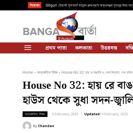
শিরোনাম
Siliguri: ট্রেনেই নৃশংসতা! মহানন্দা এক্সপ্রেসে অন্তঃসত্ত্বা গৃহবধূর উপর অত্য
Buddhadeb Bhattacharya: বুদ্ধদেব ভট্টাচার্য; ক্ষমতার ঊর্ধ্বে এক স
8 August
প্রথম পাতা
কলকাতা
উত্তরবঙ্গ
দক্
Home
আন্তর্জাতিক নিউজ
House No 32: হায় রে বাঙালি! এ কোন উল্লাস; শেখ হাউস 
House No 32: হায় রে বাঙ
হাউস থেকে সুধা সদন-জ্বালি
6 February, 2025
Updated:
6 February, 2025
আন্তর্জাতিক নিউজ
By
Chandan