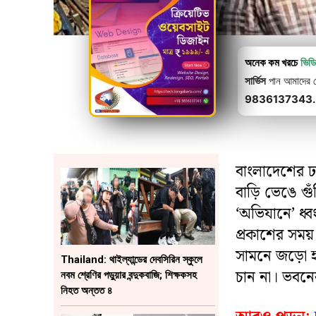
অনেক কম খরচে
ভিড
সার্ভিস
পান আমাদের থে
9836137343.
বাংলাদেশের ঢা
বাড়ি ভেঙে গ
‘অভিযানে’ ধ্ব
প্রকাশের সময়
সামনে জড়ো হও
Thailand: থাইল্যান্ডের দেবসিরিন স্কুলে
চান না। ভবনে
নবম শ্রেণির পড়ুয়ার বন্দুকবাজি; শিক্ষকসহ
নিহত অন্তত ৪