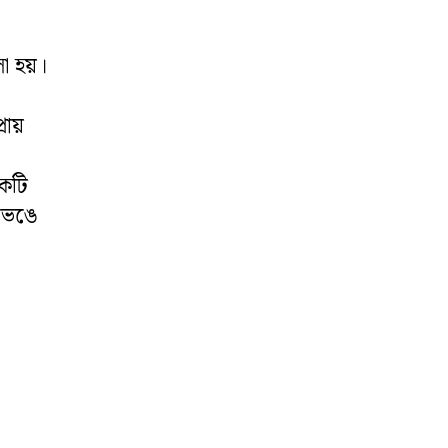
া হয়।
ায়
কটি
 ভেঙে