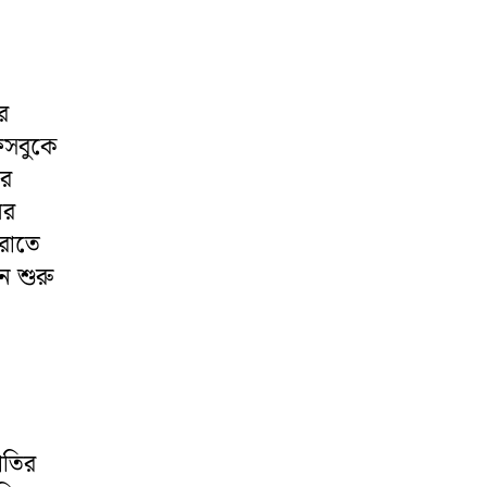
র
ফেসবুকে
ির
ের
রাতে
ে শুরু
াতির