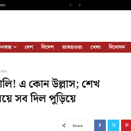
াচার
াধারণ মানুষের গল্প
ষিণবঙ্গ
দেশ
বিদেশ
আবহাওয়া
খেলা
বিনোদন
থেকে...
ালি! এ কোন উল্লাস; শেখ
য়ে সব দিল পুড়িয়ে
Share