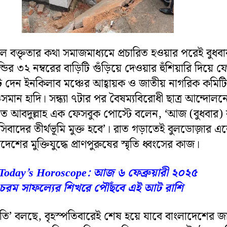
ুয়াল বক্তৃতার কথা সমাজমাধ্যমে প্রচারিত হওয়ার পরেই বুধবা
ডির ৩২ নম্বরের বাড়িটি গুঁড়িয়ে দেওয়ার হুঁশিয়ারি দিয়ে 
 দেন ইনকিলাব মঞ্চের আহ্বায়ক ও জাতীয় নাগরিক কমিট
মান হাদি। সন্ধ্যা ৭টার পর বৈষম্যবিরোধী ছাত্র আন্দোলন
াত আবদুল্লাহ এক ফেসবুক পোস্টে বলেন, ‘আজ (বুধবার) 
সিবাদের তীর্থভূমি মুক্ত হবে’। রাত গড়াতেই বুলডোজ়ার এন
েশের মুক্তিযুদ্ধে প্রাণপুরুষের স্মৃতি ধ্বংসের কাজ।
Today’s Horoscope: আজ ৬ ফেব্রুয়ারী ২০২৫
; চরম সাফল্যের শিখরে পৌঁছবে এই আট রাশি
তি’ বলছে, বৃহস্পতিবারেই শেষ হয়ে যাবে বাংলাদেশের জ