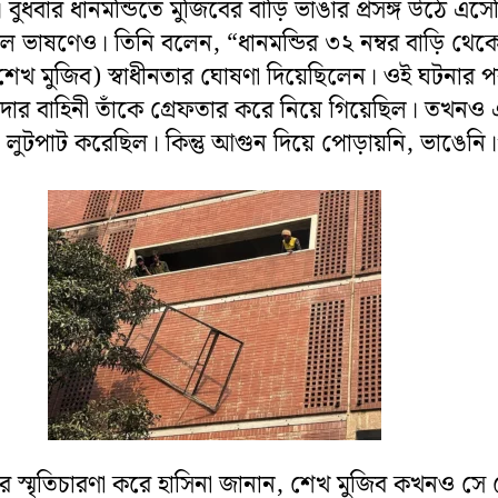
 বুধবার ধানমন্ডিতে মুজিবের বাড়ি ভাঙার প্রসঙ্গ উঠে এস
ুয়াল ভাষণেও। তিনি বলেন, “ধানমন্ডির ৩২ নম্বর বাড়ি থেক
শেখ মুজিব) স্বাধীনতার ঘোষণা দিয়েছিলেন। ওই ঘটনার 
নাদার বাহিনী তাঁকে গ্রেফতার করে নিয়ে গিয়েছিল। তখনও
া লুটপাট করেছিল। কিন্তু আগুন দিয়ে পোড়ায়নি, ভাঙেনি।
়ির স্মৃতিচারণা করে হাসিনা জানান, শেখ মুজিব কখনও সে