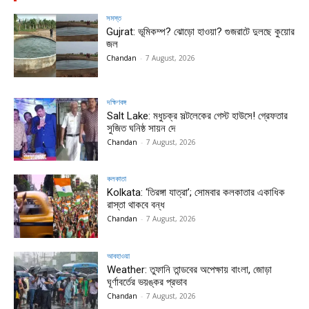
সমস্ত
Gujrat: ভূমিকম্প? ঝোড়ো হাওয়া? গুজরাটে দুলছে কুয়োর
জল
Chandan
-
7 August, 2026
দক্ষিণবঙ্গ
Salt Lake: মধুচক্র সল্টলেকের গেস্ট হাউসে! গ্রেফতার
সুজিত ঘনিষ্ঠ সায়ন দে
Chandan
-
7 August, 2026
কলকাতা
Kolkata: ‘তিরঙ্গা যাত্রা’; সোমবার কলকাতার একাধিক
রাস্তা থাকবে বন্ধ
Chandan
-
7 August, 2026
আবহাওয়া
Weather: তুফানি তান্ডবের অপেক্ষায় বাংলা, জোড়া
ঘূর্ণাবর্তের ভয়ঙ্কর প্রভাব
Chandan
-
7 August, 2026