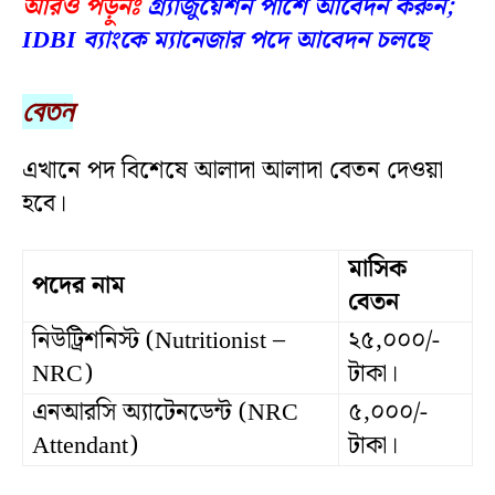
আরও পড়ুনঃ
গ্র্যাজুয়েশন পাশে আবেদন করুন;
IDBI ব্যাংকে ম্যানেজার পদে আবেদন চলছে
বেতন
এখানে পদ বিশেষে আলাদা আলাদা বেতন দেওয়া
হবে।
মাসিক
পদের
নাম
বেতন
নিউট্রিশনিস্ট (Nutritionist –
২৫,০০০/-
NRC)
টাকা।
এনআরসি অ্যাটেনডেন্ট (NRC
৫,০০০/-
Attendant)
টাকা।