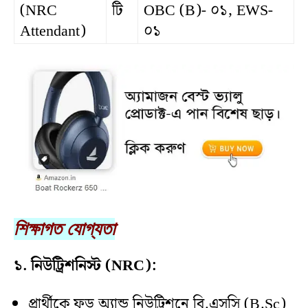
(NRC
টি
OBC (B)- ০১, EWS-
Attendant)
০১
শিক্ষাগত যোগ্যতা
১. নিউট্রিশনিস্ট (NRC):
প্রার্থীকে ফুড অ্যান্ড নিউট্রিশনে বি.এসসি (B.Sc)