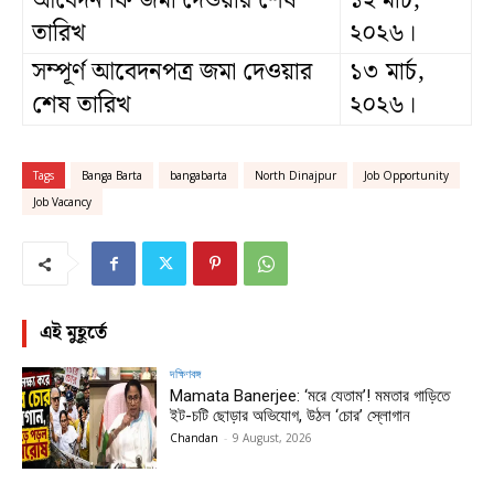
আবেদন ফি জমা দেওয়ার শেষ
১২ মার্চ,
তারিখ
২০২৬।
সম্পূর্ণ আবেদনপত্র জমা দেওয়ার
১৩ মার্চ,
শেষ তারিখ
২০২৬।
Tags
Banga Barta
bangabarta
North Dinajpur
Job Opportunity
Job Vacancy
এই মুহূর্তে
দক্ষিণবঙ্গ
Mamata Banerjee: ‘মরে যেতাম’! মমতার গাড়িতে
ইট-চটি ছোড়ার অভিযোগ, উঠল ‘চোর’ স্লোগান
Chandan
-
9 August, 2026