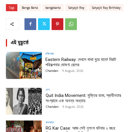
Tags
Banga Barta
bangabarta
Satyajit Roy
Satyajit Ray Birthday
এই মুহূর্তে
দক্ষিণবঙ্গ
Eastern Railway: দেখলে মাথা ঘুরে যাবে! বিরাট
পরিকল্পনার ঘোষণা রেলের
Chandan
-
9 August, 2026
দেশ
Quit India Movement: মুক্তির ডাক; স্বাধীনতার
সংগ্রামে এক অনন্য অধ্যায়
Chandan
-
9 August, 2026
কলকাতা
RG Kar Case: আজ সেই নৃশংস ঘটনার ২ বছর: