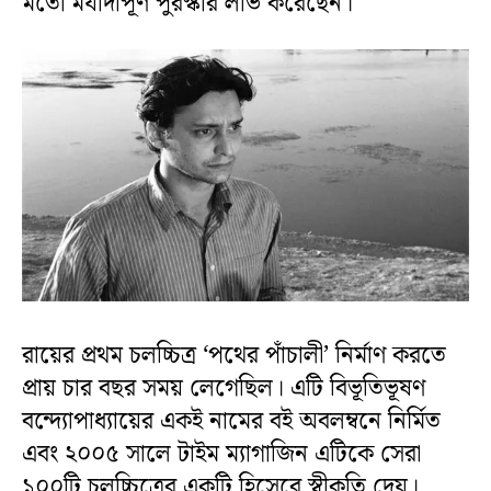
মতো মর্যাদাপূর্ণ পুরস্কার লাভ করেছেন।
রায়ের প্রথম চলচ্চিত্র ‘পথের পাঁচালী’ নির্মাণ করতে
প্রায় চার বছর সময় লেগেছিল। এটি বিভূতিভূষণ
বন্দ্যোপাধ্যায়ের একই নামের বই অবলম্বনে নির্মিত
এবং ২০০৫ সালে টাইম ম্যাগাজিন এটিকে সেরা
১০০টি চলচ্চিত্রের একটি হিসেবে স্বীকৃতি দেয়।