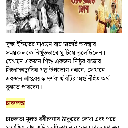
সূক্ষ্ম ইঙ্গিতের মাধ্যমে রায় জরুরি অবস্থার
সময়কালকে নিখুঁতভাবে ফুটিয়ে তুলেছিলেন।
যেখানে একজন শিশু একজন নিষ্ঠুর রাজার
সিংহাসনচ্যুতির গল্প উপভোগ করবে, সেখানে
একজন প্রাপ্তবয়স্ক দর্শক ছবিটির অন্তর্নিহিত অর্থ
বুঝতে পারবেন।
চারুলতা
চারুলতা মূলত রবীন্দ্রনাথ ঠাকুরের লেখা এবং পরে
সত্যজিৎ রায় এটি চলচ্চিত্রায়ন করেন। চারুলতা এক