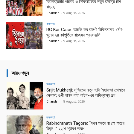
তিলোত্তমার পরিবার ও সিবিআইয়ের নতুন তদন্তে চাপ
বাড়ছে
Chandan
-
9 August, 2026
কলকাতা
RG Kar Case: আরজি কর তরুণী চিকিৎসকের ধর্ষণ-
খুনের ২য় বর্ষপূর্তিতে রাজ্যের শ্রদ্ধাঞ্জলি
Chandan
-
9 August, 2026
আরও পড়ুন
কলকাতা
Srijit Mukherji: সৃজিতের নতুন ছবি ‘মহারাজা তোমারে
সেলাম’; গুপী গাইন বাঘা বাইন-এর অবিশ্বাস্য গল্প
Chandan
-
8 August, 2026
কলকাতা
Rabindranath Tagore: “যখন পড়বে না গো পায়ের
চিহ্ন…” ২২শে শ্রাবণ স্মরণে