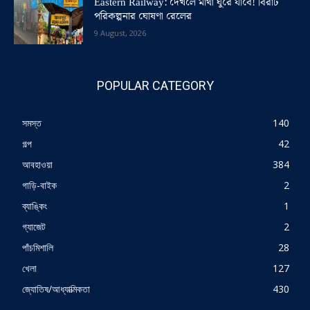
Eastern Railway: দেখলে মাথা ঘুরে যাবে! বিরাট
পরিকল্পনার ঘোষণা রেলের
9 August, 2026
POPULAR CATEGORY
সমস্ত
140
গল্প
42
আবহাওয়া
384
গাড়ি-বাইক
2
ব্যাঙ্কিং
1
গ্যাজেট
2
পাঁচমিশালি
28
খেলা
127
জ্যোতিষ/আধ্যাত্মিকতা
430