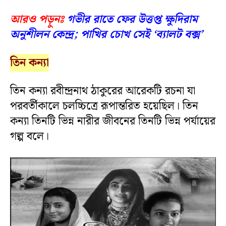
আরও পড়ুনঃ
গভীর রাতে ফের উত্তপ্ত ক্ষুদিরাম
অনুশীলন কেন্দ্র; পাখির চোখ সেই ‘ব্যালট বক্স’
তিন
কন্যা
তিন কন্যা রবীন্দ্রনাথ ঠাকুরের আরেকটি রচনা যা
পরবর্তীকালে চলচ্চিত্রে রূপান্তরিত হয়েছিল। তিন
কন্যা তিনটি ভিন্ন নারীর জীবনের তিনটি ভিন্ন পর্যায়ের
গল্প বলে।