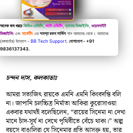
অনেক কম খরচে
ভিডিও এডিটিং,
ফটো এডিটিং,
ব্যানার ডিজাইনিং,
ওয়েবসাইট
ডিজাইনিং
এবং
মার্কেটিং
এর
সমস্ত রকম সার্ভিস
পান আমাদের থেকে। আমাদের
(বঙ্গবার্তার) উদ্যোগ -
BB Tech Support
.
যোগাযোগ - +91
9836137343.
চন্দন দাস, কলকাতাঃ
আমরা সত্যজিৎ রায়কে এমনি এমনি কিংবদন্তি বলি
না। জাপানি চলচ্চিত্র নির্মাতা আকিরা কুরোসাওয়া
একবার যথার্থই বলেছিলেন, “রায়ের সিনেমা না দেখা
মানে চাঁদ-সূর্য না দেখে পৃথিবীতে বেঁচে থাকা।” অল্প
বয়সে বাঙালিরা যে সিনেমার প্রতি আসক্ত হয়, তার