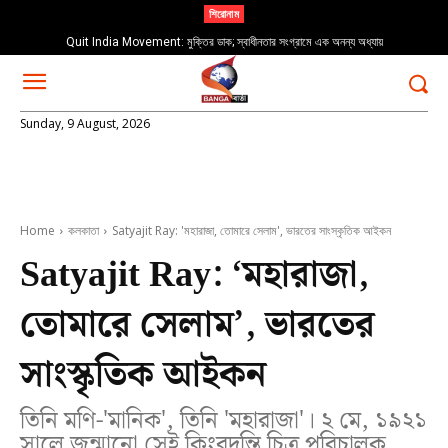
শিরোনাম
RG Kar Case: আজ সেই নৃশংস ঘটনার ২ বছর: তিলোত্তমার পরিবার ও সিবিআইয়ের নতুন তদন্তে চাপ
Quit India Movement: মুক্তির ডাক; স্বাধীনতার সংগ্রামে এক অনন্য অধ্যায়
বাড়ছে
Sunday, 9 August, 2026
Home
কলকাতা
Satyajit Ray: 'মহারাজা, তোমারে সেলাম', ভারতের সাংস্কৃতিক আইকন
Satyajit Ray: ‘মহারাজা,
তোমারে সেলাম’, ভারতের
সাংস্কৃতিক আইকন
তিনি মণি-'মানিক', তিনি 'মহারাজা'। ২ মে, ১৯২১
সালে জন্মানো সেই কিংবদন্তি চিত্র পরিচালক,