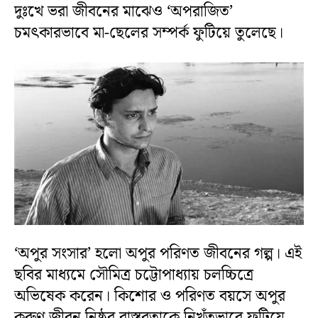
দুঃখে ভরা জীবনের মাঝেও ‘অপরাজিত’
চমৎকারভাবে মা-ছেলের সম্পর্ক ফুটিয়ে তুলেছে।
‘অপুর সংসার’ হলো অপুর পরিণত জীবনের গল্প। এই
ছবির মাধ্যমে সৌমিত্র চট্টোপাধ্যায় চলচ্চিত্রে
অভিষেক করেন। কিশোর ও পরিণত বয়সে অপুর
করুণ জীবন নিষ্ঠুর বাস্তবতাকে নিখুঁতভাবে ফুটিয়ে