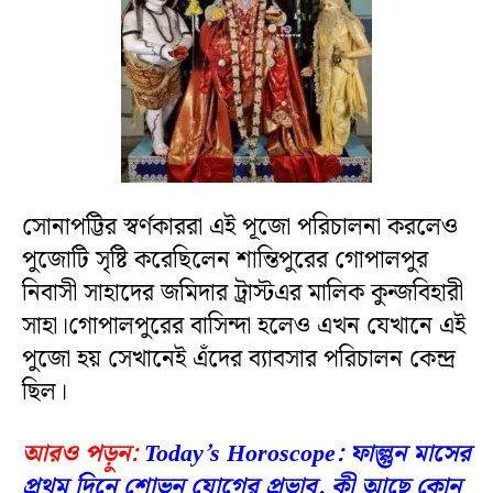
সোনাপট্টির স্বর্ণকাররা এই পূজো পরিচালনা করলেও
পুজোটি সৃষ্টি করেছিলেন শান্তিপুরের গোপালপুর
নিবাসী সাহাদের জমিদার ট্রাস্টএর মালিক কুন্জবিহারী
সাহা।গোপালপুরের বাসিন্দা হলেও এখন যেখানে এই
পুজো হয় সেখানেই এঁদের ব্যাবসার পরিচালন কেন্দ্র
ছিল।
আরও পড়ুন:
Today’s Horoscope: ফাল্গুন মাসের
প্রথম দিনে শোভন যোগের প্রভাব, কী আছে কোন