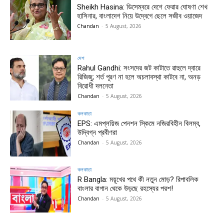
Sheikh Hasina: ডিসেম্বরে দেশে ফেরার ঘোষণা শেখ
হাসিনার, বাংলাদেশ নিয়ে উদ্বেগে ছেলে সজীব ওয়াজেদ
Chandan
-
5 August, 2026
দেশ
Rahul Gandhi: সংসদের জট কাটাতে রাহুলে দ্বারে
রিজিজু; শর্ত পূরণ না হলে অচলাবস্থা কাটবে না, অনড়
বিরোধী দলনেতা
Chandan
-
5 August, 2026
কলকাতা
EPS: এমপ্লয়িজ পেনশন স্কিমে নজিরবিহীন বিলম্ব,
উদ্বিগ্ন প্রবীণরা
Chandan
-
5 August, 2026
কলকাতা
R Bangla: ময়ূখের পথে কী নতুন মোড়? রিপাবলিক
বাংলার বাগান থেকে উড়ছে রহস্যের পরশ!
Chandan
-
5 August, 2026