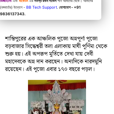
ডিজাইনিং
এবং
মার্কেটিং
এর
সমস্ত রকম সার্ভিস
পান আমাদের থেকে। আমাদের
(বঙ্গবার্তার) উদ্যোগ -
BB Tech Support
.
যোগাযোগ - +91
9836137343.
শান্তিপুরের এক আঞ্চলিক পূজো অন্নপূর্ণা পূজো
বড়বাজার সিদ্ধেশ্বরী তলা এলাকায় মাঘী পূর্ণিমা থেকে
শুরু হয়। এই অপরূপ মূর্তিতে দেখা যায় দেবী
মহাদেবকে অন্ন দান করছেন। অন্যদিকে নারদমুনি
রয়েছেন। এই পূজো এবার ১৭০ বছরে পড়ল।