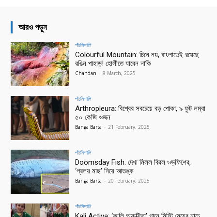
আরও পড়ুন
পাঁচমিশালি
Colourful Mountain: চিনে নয়, বাংলাতেই রয়েছে
রঙিন পাহাড়! হোলীতে যাবেন নাকি
Chandan
-
8 March, 2025
পাঁচমিশালি
Arthropleura: বিশ্বের সবচেয়ে বড় পোকা, ৯ ফুট লম্বা
৫০ কেজি ওজন
Banga Barta
-
21 February, 2025
পাঁচমিশালি
Doomsday Fish: দেখা মিলল বিরল ওড়ফিশের,
‘প্রলয় মাছ’ নিয়ে আতঙ্ক
Banga Barta
-
20 February, 2025
পাঁচমিশালি
Kali Activa: ‘কালি অ্যাক্টিভা’ গানে মিস্টি মেয়ের নাচে