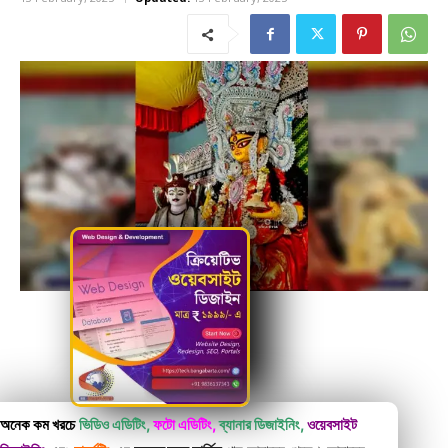
অনেক কম খরচে
ভিডিও এডিটিং,
ফটো এডিটিং,
ব্যানার ডিজাইনিং,
ওয়েবসাইট