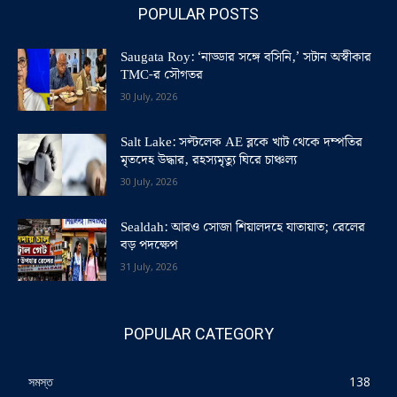
POPULAR POSTS
Saugata Roy: ‘নাড্ডার সঙ্গে বসিনি,’ সটান অস্বীকার
TMC-র সৌগতর
30 July, 2026
Salt Lake: সল্টলেক AE ব্লকে খাট থেকে দম্পতির
মৃতদেহ উদ্ধার, রহস্যমৃত্যু ঘিরে চাঞ্চল্য
30 July, 2026
Sealdah: আরও সোজা শিয়ালদহে যাতায়াত; রেলের
বড় পদক্ষেপ
31 July, 2026
POPULAR CATEGORY
সমস্ত
138