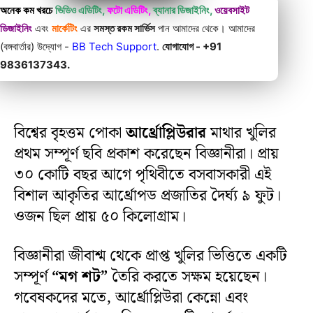
অনেক কম খরচে
ভিডিও এডিটিং,
ফটো এডিটিং,
ব্যানার ডিজাইনিং,
ওয়েবসাইট
ডিজাইনিং
এবং
মার্কেটিং
এর
সমস্ত রকম সার্ভিস
পান আমাদের থেকে। আমাদের
(বঙ্গবার্তার) উদ্যোগ -
BB Tech Support
.
যোগাযোগ - +91
9836137343.
বিশ্বের বৃহত্তম পোকা
আর্থ্রোপ্লিউরার
মাথার খুলির
প্রথম সম্পূর্ণ ছবি প্রকাশ করেছেন বিজ্ঞানীরা। প্রায়
৩০ কোটি বছর আগে পৃথিবীতে বসবাসকারী এই
বিশাল আকৃতির আর্থ্রোপড প্রজাতির দৈর্ঘ্য ৯ ফুট।
ওজন ছিল প্রায় ৫০ কিলোগ্রাম।
বিজ্ঞানীরা জীবাশ্ম থেকে প্রাপ্ত খুলির ভিত্তিতে একটি
সম্পূর্ণ
“মগ শট”
তৈরি করতে সক্ষম হয়েছেন।
গবেষকদের মতে, আর্থ্রোপ্লিউরা কেন্নো এবং