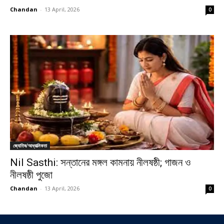
Chandan
-
13 April, 2026
0
জ্যোতিষ/আধ্যাত্মিকতা
Nil Sasthi: সন্তানের মঙ্গল কামনায় নীলষষ্ঠী; গাজন ও
নীলষষ্ঠী পুজো
Chandan
-
13 April, 2026
0