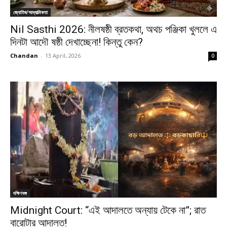
জ্যোতিষ/আধ্যাত্মিকতা
Nil Sasthi 2026: নীলষষ্ঠী ব্রতকথা, অথচ পঞ্জিকা খুললে এ
দিনটা আদৌ ষষ্ঠী দেখাচ্ছেনা! কিন্তু কেন?
Chandan
-
13 April, 2026
0
দক্ষিণবঙ্গ
Midnight Court: “এই আদালতে অন্যায় টেকে না”; রাত
বারোটার আদালত!