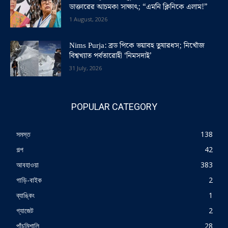
ডাক্তারের আচমকা সাক্ষাৎ; “এমনি ক্লিনিকে এলাম!”
1 August, 2026
Nims Purja: ব্রড পিকে ভয়াবহ তুষারধস; নিখোঁজ
বিশ্বখ্যাত পর্বতারোহী ‘নিমসদাই’
31 July, 2026
POPULAR CATEGORY
সমস্ত
138
গল্প
42
আবহাওয়া
383
গাড়ি-বাইক
2
ব্যাঙ্কিং
1
গ্যাজেট
2
পাঁচমিশালি
28