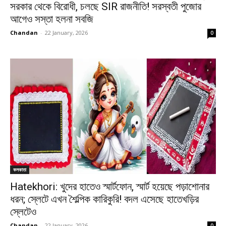
সরকার থেকে বিরোধী, চলছে SIR রাজনীতি! সরস্বতী পুজোর
আগেও সস্তা হলনা সবজি
Chandan
-
22 January, 2026
0
কলকাতা
Hatekhori: খুদের হাতেও স্মার্টফোন, স্মার্ট হয়েছে পড়াশোনার
ধরন; স্লেটে এখন শৈল্পিক কারিকুরি! বদল এসেছে হাতেখড়ির
স্লেটেও
Chandan
-
22 January, 2026
0