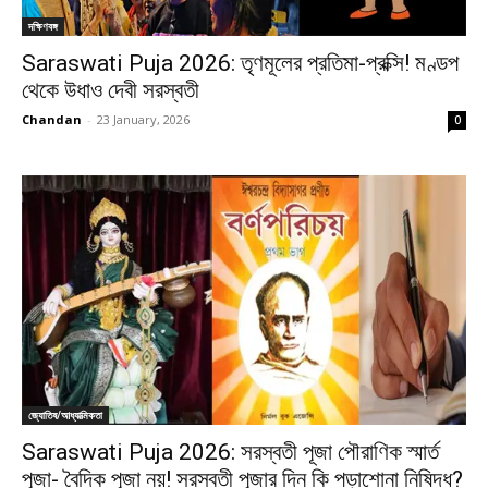
দক্ষিণবঙ্গ
Saraswati Puja 2026: তৃণমূলের প্রতিমা-প্রক্সি! মণ্ডপ
থেকে উধাও দেবী সরস্বতী
Chandan
-
23 January, 2026
0
জ্যোতিষ/আধ্যাত্মিকতা
Saraswati Puja 2026: সরস্বতী পূজা পৌরাণিক স্মার্ত
পূজা- বৈদিক পূজা নয়! সরস্বতী পূজার দিন কি পড়াশোনা নিষিদ্ধ?