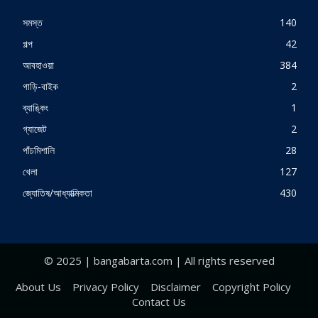
সমস্ত
140
গল্প
42
আবহাওয়া
384
গাড়ি-বাইক
2
ব্যাঙ্কিং
1
গ্যাজেট
2
পাঁচমিশালি
28
খেলা
127
জ্যোতিষ/আধ্যাত্মিকতা
430
© 2025 | bangabarta.com | All rights reserved
About Us
Privacy Policy
Disclaimer
Copyright Policy
Contact Us