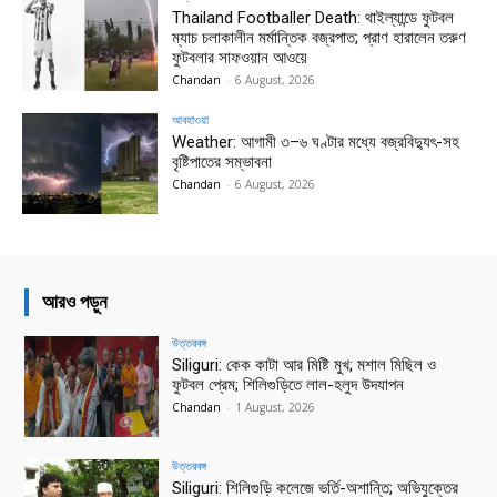
Thailand Footballer Death: থাইল্যান্ডে ফুটবল
ম্যাচ চলাকালীন মর্মান্তিক বজ্রপাত; প্রাণ হারালেন তরুণ
ফুটবলার সাফওয়ান আওয়ে
Chandan
-
6 August, 2026
আবহাওয়া
Weather: আগামী ৩–৬ ঘণ্টার মধ্যে বজ্রবিদ্যুৎ-সহ
বৃষ্টিপাতের সম্ভাবনা
Chandan
-
6 August, 2026
আরও পড়ুন
উত্তরবঙ্গ
Siliguri: কেক কাটা আর মিষ্টি মুখ; মশাল মিছিল ও
ফুটবল প্রেম; শিলিগুড়িতে লাল-হলুদ উদযাপন
Chandan
-
1 August, 2026
উত্তরবঙ্গ
Siliguri: শিলিগুড়ি কলেজে ভর্তি-অশান্তি; অভিযুক্তের