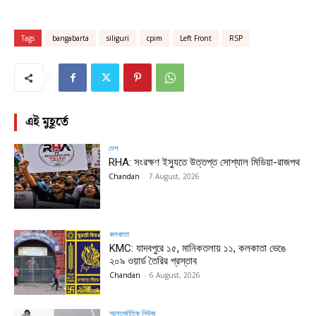
Tags
bangabarta
siliguri
cpim
Left Front
RSP
এই মুহূর্তে
দেশ
RHA: সংরক্ষণ ইস্যুতে উত্তপ্ত সোশ্যাল মিডিয়া-রাজপথ
Chandan
-
7 August, 2026
কলকাতা
KMC: যাদবপুরে ১৫, মানিকতলায় ১১, কলকাতা ভেঙে
২০৯ ওয়ার্ড তৈরির প্রস্তাব
Chandan
-
6 August, 2026
আন্তর্জাতিক নিউজ