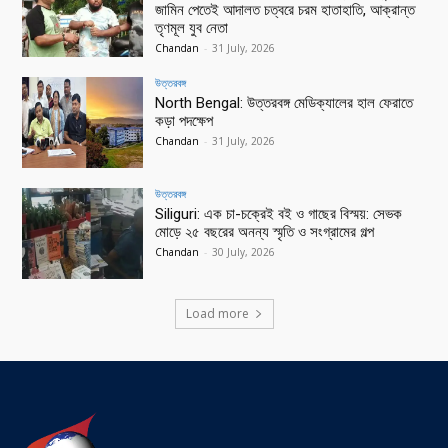
জামিন পেতেই আদালত চত্বরে চরম হাতাহাতি, আক্রান্ত
তৃণমূল যুব নেতা
Chandan
-
31 July, 2026
উত্তরবঙ্গ
North Bengal: উত্তরবঙ্গ মেডিক্যালের হাল ফেরাতে
কড়া পদক্ষেপ
Chandan
-
31 July, 2026
উত্তরবঙ্গ
Siliguri: এক চা-চক্রেই বই ও গাছের বিস্ময়: সেভক
মোড়ে ২৫ বছরের অনন্য স্মৃতি ও সংগ্রামের গল্প
Chandan
-
30 July, 2026
Load more