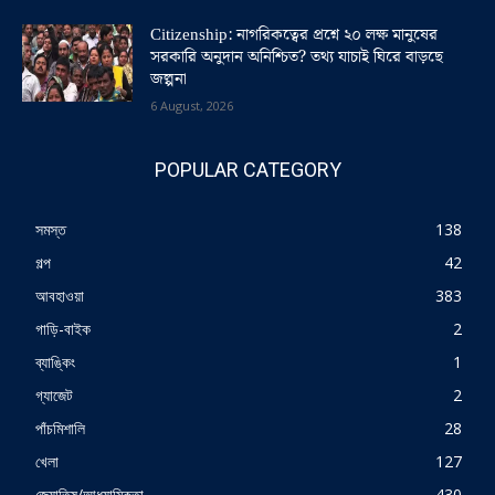
Citizenship: নাগরিকত্বের প্রশ্নে ২০ লক্ষ মানুষের
সরকারি অনুদান অনিশ্চিত? তথ্য যাচাই ঘিরে বাড়ছে
জল্পনা
6 August, 2026
POPULAR CATEGORY
সমস্ত
138
গল্প
42
আবহাওয়া
383
গাড়ি-বাইক
2
ব্যাঙ্কিং
1
গ্যাজেট
2
পাঁচমিশালি
28
খেলা
127
জ্যোতিষ/আধ্যাত্মিকতা
430