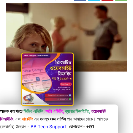
অনেক কম খরচে
ভিডিও এডিটিং,
ফটো এডিটিং,
ব্যানার ডিজাইনিং,
ওয়েবসাইট
ডিজাইনিং
এবং
মার্কেটিং
এর
সমস্ত রকম সার্ভিস
পান আমাদের থেকে। আমাদের
(বঙ্গবার্তার) উদ্যোগ -
BB Tech Support
.
যোগাযোগ - +91