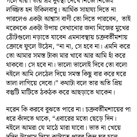
গলে যায়। তার এই দুর্বস্থা দেখে নিজে নিজেই
লজ্জিত হন উকিলবাবু। আর্থিক সাহায্য দিতে না
পারলেও একটা আশ্বাস বাণী তো দিতে পারবেন, তাই
নরেনকে একটা উপায় দেখানোর জন্য নিজের মুখের
ঠোঁটগুলো নড়াতে যাবেন এমনাবস্থায় চক্রবর্তীমশায়
ক্রোধে ফুলে উঠেন, “না না, সে হবে না। এমনি করে
তো আমার সমস্ত টাকা মার খাবে আর আমি হাঁ করে
থাকবো। সে হবে না। ভালো ভালোই দিবে তো বলো
নইলে আমি লেঠেল দিয়ে সমস্ত কিছু বার করে ঘরে
তালা লাগিয়ে দেবো।” কথাটা বলে তার অতি প্রিয়
বস্তুটি মাটিতে ঠকঠক করে আছড়াতে থাকেন।
নরেন কি করবে বুঝতে পারে না। চক্রবর্তীমশায়ের পা
ধরে কাঁদতে থাকে, “এবারের মতো ছেড়ে দিন।
নইলে আমরা যে মাঠে মারা যাবো। ভাত না খেয়ে