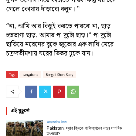
দুদিন উপোস দিয়ে কাটাতে পারব কিন্তু ঘর চলে
গেলে কোথায় দাঁড়াবো বলুন। ”
“না, আমি আর কিছুই করতে পারবো না, ছাড়
হতভাগা ছাড়, আমার পা দুটো ছাড়।” পা দুটো
ছাড়িয়ে নরেনের বুকে জুতোর এক লাথি মেরে
চক্রবর্তীমশায় ঘরের ভিতর ঢুকে যান।
Tags
bangabarta
Bengali Short Story
এই মুহূর্তে
আন্তর্জাতিক নিউজ
Pakistan: স্যার ক্রিকে পাকিস্তানের নতুন সামরিক
তৎপরতা?