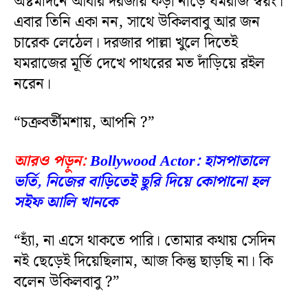
অষ্টমদিনে আবার দরজায় কড়া নাড়ে যমরাজ স্বয়ং।
এবার তিনি একা নন, সাথে উকিলবাবু আর জন
চারেক লেঠেল। দরজার পাল্লা খুলে দিতেই
যমরাজের মূর্তি দেখে পাথরের মত দাঁড়িয়ে রইল
নরেন।
“চক্রবর্তীমশায়, আপনি ?”
আরও পড়ুন:
Bollywood Actor: হাসপাতালে
ভর্তি, নিজের বাড়িতেই ছুরি দিয়ে কোপানো হল
সইফ আলি খানকে
“হ্যাঁ, না এসে থাকতে পারি। তোমার কথায় সেদিন
নই ছেড়েই দিয়েছিলাম, আজ কিন্তু ছাড়ছি না। কি
বলেন উকিলবাবু ?”