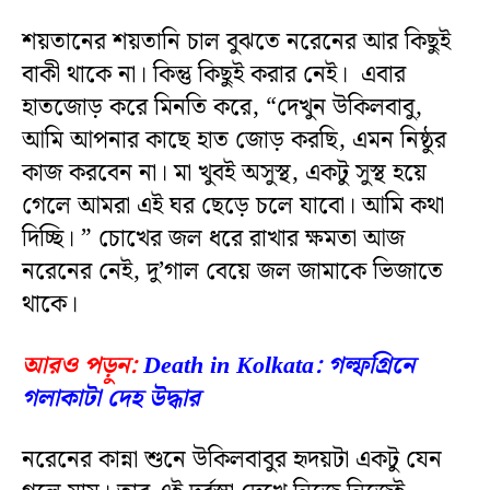
শয়তানের শয়তানি চাল বুঝতে নরেনের আর কিছুই
বাকী থাকে না। কিন্তু কিছুই করার নেই। এবার
হাতজোড় করে মিনতি করে, “দেখুন উকিলবাবু,
আমি আপনার কাছে হাত জোড় করছি, এমন নিষ্ঠুর
কাজ করবেন না। মা খুবই অসুস্থ, একটু সুস্থ হয়ে
গেলে আমরা এই ঘর ছেড়ে চলে যাবো। আমি কথা
দিচ্ছি। ” চোখের জল ধরে রাখার ক্ষমতা আজ
নরেনের নেই, দু’গাল বেয়ে জল জামাকে ভিজাতে
থাকে।
আরও পড়ুন:
Death in Kolkata: গল্ফগ্রিনে
গলাকাটা দেহ উদ্ধার
নরেনের কান্না শুনে উকিলবাবুর হৃদয়টা একটু যেন