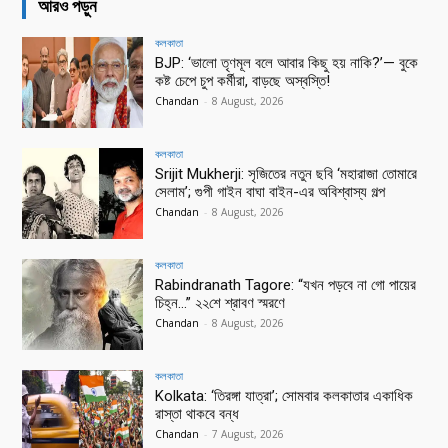
আরও পড়ুন
কলকাতা
BJP: ‘ভালো তৃণমূল বলে আবার কিছু হয় নাকি?’— বুকে
কষ্ট চেপে চুপ কর্মীরা, বাড়ছে অস্বস্তি!
Chandan
-
8 August, 2026
কলকাতা
Srijit Mukherji: সৃজিতের নতুন ছবি ‘মহারাজা তোমারে
সেলাম’; গুপী গাইন বাঘা বাইন-এর অবিশ্বাস্য গল্প
Chandan
-
8 August, 2026
কলকাতা
Rabindranath Tagore: “যখন পড়বে না গো পায়ের
চিহ্ন…” ২২শে শ্রাবণ স্মরণে
Chandan
-
8 August, 2026
কলকাতা
Kolkata: ‘তিরঙ্গা যাত্রা’; সোমবার কলকাতার একাধিক
রাস্তা থাকবে বন্ধ
Chandan
-
7 August, 2026