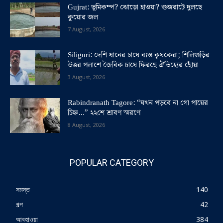
Gujrat: ভূমিকম্প? ঝোড়ো হাওয়া? গুজরাটে দুলছে
কুয়োর জল
7 August, 2026
Siliguri: দেশি ধানের চাষে ব্যস্ত কৃষকেরা; শিলিগুড়ির
উত্তর পলাশে জৈবিক চাষে ফিরছে ঐতিহ্যের ছোঁয়া
3 August, 2026
Rabindranath Tagore: “যখন পড়বে না গো পায়ের
চিহ্ন…” ২২শে শ্রাবণ স্মরণে
8 August, 2026
POPULAR CATEGORY
সমস্ত
140
গল্প
42
আবহাওয়া
384