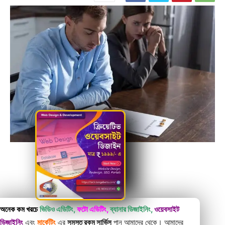
অনেক কম খরচে
ভিডিও এডিটিং,
ফটো এডিটিং,
ব্যানার ডিজাইনিং,
ওয়েবসাইট
ডিজাইনিং
এবং
মার্কেটিং
এর
সমস্ত রকম সার্ভিস
পান আমাদের থেকে। আমাদের