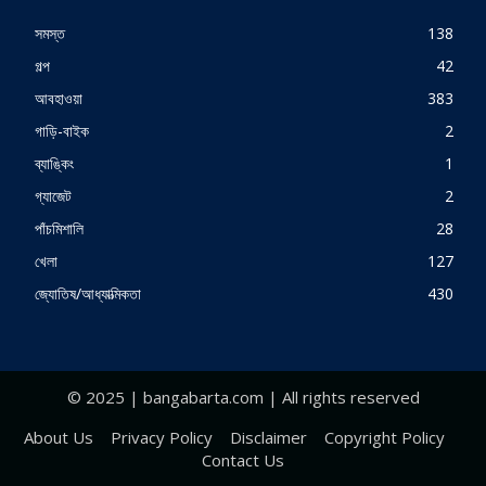
সমস্ত
138
গল্প
42
আবহাওয়া
383
গাড়ি-বাইক
2
ব্যাঙ্কিং
1
গ্যাজেট
2
পাঁচমিশালি
28
খেলা
127
জ্যোতিষ/আধ্যাত্মিকতা
430
© 2025 | bangabarta.com | All rights reserved
About Us
Privacy Policy
Disclaimer
Copyright Policy
Contact Us