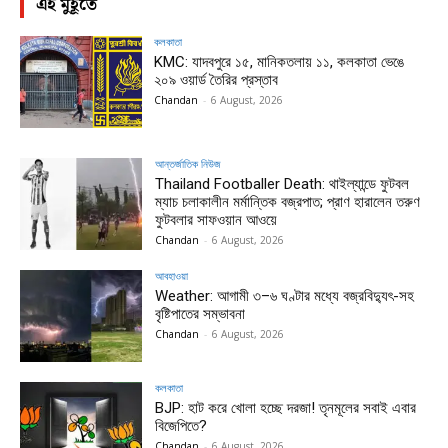
এই মুহূর্তে
কলকাতা
KMC: যাদবপুরে ১৫, মানিকতলায় ১১, কলকাতা ভেঙে
২০৯ ওয়ার্ড তৈরির প্রস্তাব
Chandan
-
6 August, 2026
আন্তর্জাতিক নিউজ
Thailand Footballer Death: থাইল্যান্ডে ফুটবল
ম্যাচ চলাকালীন মর্মান্তিক বজ্রপাত; প্রাণ হারালেন তরুণ
ফুটবলার সাফওয়ান আওয়ে
Chandan
-
6 August, 2026
আবহাওয়া
Weather: আগামী ৩–৬ ঘণ্টার মধ্যে বজ্রবিদ্যুৎ-সহ
বৃষ্টিপাতের সম্ভাবনা
Chandan
-
6 August, 2026
কলকাতা
BJP: হাট করে খোলা হচ্ছে দরজা! তৃনমূলের সবাই এবার
বিজেপিতে?
Chandan
-
6 August, 2026