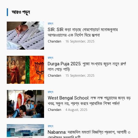
আরও পড়ুন
রাজ্য
SIR: SIR কড়া নাড়ছে দোরগোড়ায়! মনোজকুমার
আগরওয়ালের এক নির্দেশ ঘিরে জল্পনা
Chandan
-
16 September, 2025
রাজ্য
Durga Puja 2025: পুজো সংখ্যায় জুড়ল নতুন গল্প!
লাল পেড়ে শাড়ি
Chandan
-
15 September, 2025
রাজ্য
West Bengal School: লক্ষ লক্ষ পড়ুয়াদের জন্য বড়
খবর; স্কুল নয়, প্রশ্ন করবে প্রাথমিক শিক্ষা পর্ষদ!
Chandan
-
4 August, 2025
রাজ্য
Nabanna: দরাজদিল মমতা! বিজ্ঞপ্তি প্রকাশ, আগামী ৩
সেপ্টেম্বর সরকারি ছুটি