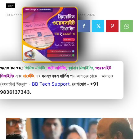
রাজ্য
10 December, 2024
Updated:
10 December, 2024
অনেক কম খরচে
ভিডিও এডিটিং,
ফটো এডিটিং,
ব্যানার ডিজাইনিং,
ওয়েবসাইট
ডিজাইনিং
এবং
মার্কেটিং
এর
সমস্ত রকম সার্ভিস
পান আমাদের থেকে। আমাদের
(বঙ্গবার্তার) উদ্যোগ -
BB Tech Support
.
যোগাযোগ - +91
9836137343.