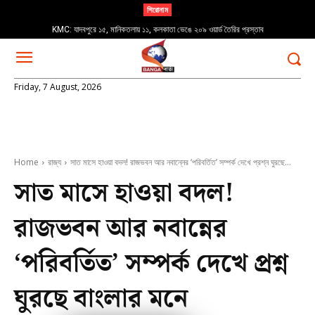
শিরোনাম
Thailand Footballer Death: থাইল্যান্ডে ফুটবল ম্যাচ চলাকালীন মর্মান্তিক বজ্রপাত; প্রাণ হারালেন
KMC: যাদবপুরে ১৫, মানিকতলায় ১১, কলকাতা ভেঙে ২০৯ ওয়ার্ড তৈরির প্রস্তাব
তরুণ ফুটবলার সাফওয়ান আওয়ে
Friday, 7 August, 2026
Home
রাজ্য
সাত মাসে হাওয়া বদল! রাজভবন আর নবান্নের ‘পরিবর্তিত’ সম্পর্ক দেখে প্রশ্ন ঘুরছে...
সাত মাসে হাওয়া বদল!
রাজভবন আর নবান্নের
‘পরিবর্তিত’ সম্পর্ক দেখে প্রশ্ন
ঘুরছে বাংলার মনে