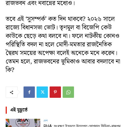
রাজভবন এবং নবান্নের মধ্যেও।
তবে এই ‘সুসম্পর্ক’ কত দিন থাকবে? ২০২৬ সালে
রাজ্যে বিধানসভা ভোট। তৃণমূল বা বিজেপি কেউ
কাউকে ছেড়ে কথা বলবে না। ফলে নাটকীয় কোনও
পরিস্থিতি বদল না হলে মোদী-মমতার রাজনৈতিক
দ্বৈরথ সময়ের অপেক্ষা বলেই অনেকে মনে করেন।
তেমন হলে, রাজভবনের ভূমিকাও আবার বদলাবে না
কি?
এই মুহূর্তে
দেশ
RHA: সংরক্ষণ ইস্যুতে উত্তপ্ত সোশ্যাল মিডিয়া-রাজপথ