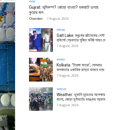
সমস্ত
Gujrat: ভূমিকম্প? ঝোড়ো হাওয়া? গুজরাটে দুলছে
কুয়োর জল
Chandan
-
7 August, 2026
দক্ষিণবঙ্গ
Salt Lake: মধুচক্র সল্টলেকের গেস্ট
হাউসে! গ্রেফতার সুজিত ঘনিষ্ঠ সায়ন দে
7 August, 2026
কলকাতা
Kolkata: ‘তিরঙ্গা যাত্রা’; সোমবার
কলকাতার একাধিক রাস্তা থাকবে বন্ধ
7 August, 2026
আবহাওয়া
Weather: তুফানি তান্ডবের অপেক্ষায়
বাংলা, জোড়া ঘূর্ণাবর্তের ভয়ঙ্কর প্রভাব
7 August, 2026