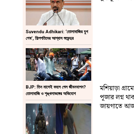
Suvendu Adhikari: ‘তোলাবাজির যুগ
শেষ’, শিল্পপতিদের আশ্বাস শুভেন্দুর
মশিয়াড়া গ্রা
BJP: তিন মাসেই বদলে গেল জীবনযাপন?
তোলাবাজি ও শৃঙ্খলাভঙ্গের অভিযোগ
পূজার লগ্ন 
জায়গাতে আজ 