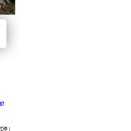
ম
়া
াকে।