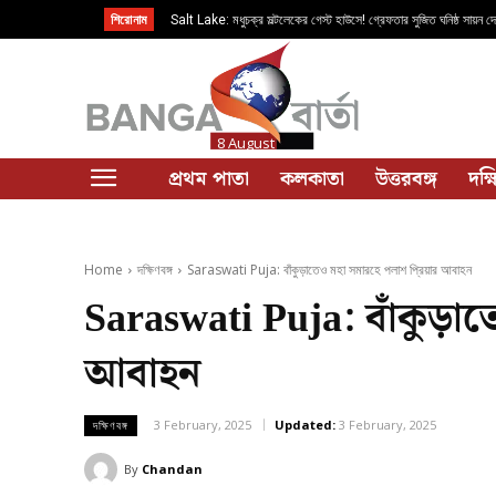
শিরোনাম
Salt Lake: মধুচক্র সল্টলেকের গেস্ট হাউসে! গ্রেফতার সুজিত ঘনিষ্ঠ সায়ন দে
Kolkata: ‘তিরঙ্গা যাত্রা’; সোমবার কলকাতার একাধিক রাস্তা থাকবে বন্ধ
8 August
প্রথম পাতা
কলকাতা
উত্তরবঙ্গ
দক্
Home
দক্ষিণবঙ্গ
Saraswati Puja: বাঁকুড়াতেও মহা সমারহে পলাশ প্রিয়ার আবাহন
Saraswati Puja: বাঁকুড়াত
আবাহন
3 February, 2025
Updated:
3 February, 2025
দক্ষিণবঙ্গ
By
Chandan