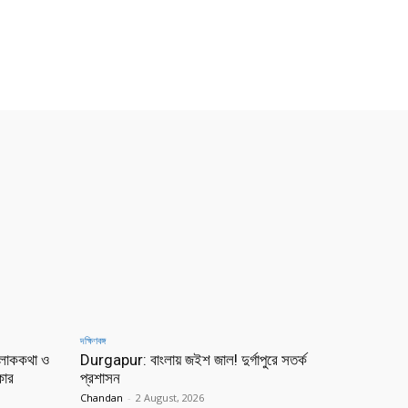
দক্ষিণবঙ্গ
লোককথা ও
Durgapur: বাংলায় জইশ জাল! দুর্গাপুরে সতর্ক
কার
প্রশাসন
Chandan
-
2 August, 2026