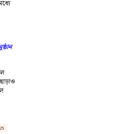
মধ্যে
্ঠান
ুল
ছাড়াও
খল
025