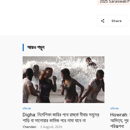
2025 Saraswati P
Share
আরও পড়ুন
দক্ষিণবঙ্গ
দক্ষিণবঙ্গ
Digha: নির্দেশিকা জারির পথে রাজ্য! দীঘার সমুদ্রে
Howrah: হা
শাড়ি বা সালোয়ার কামিজ পরে নামা যাবে না
আদিত্য; পুর 
পরিকল্পনা
Chandan
-
3 August, 2026