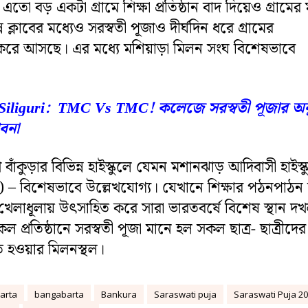
র এতো বড় একটা গ্রামে শিক্ষা প্রতিষ্ঠান বাদ দিয়েও গ্রামের 
ন্ন ক্লাবের মধ্যেও সরস্বতী পূজাও দীর্ঘদিন ধরে গ্রামের
করে আসছে। এর মধ্যে মশিয়াড়া মিলন সংঘ বিশেষভাবে
Siliguri: TMC Vs TMC! কলেজে সরস্বতী পূজার অনুষ
াবনা
বাঁকুড়ার বিভিন্ন হাইস্কুলে যেমন মশানঝাড় আদিবাসী হাইস্ক
ক) – বিশেষভাবে উল্লেখযোগ্য। যেখানে শিক্ষার পঠনপাঠন 
ের খেলাধূলায় উৎসাহিত করে সারা ভারতবর্ষে বিশেষ স্থান দ
প্রতিষ্ঠানে সরস্বতী পূজা মানে হল সকল ছাত্র- ছাত্রীদের
ত হওয়ার মিলনস্থল।
arta
bangabarta
Bankura
Saraswati puja
Saraswati Puja 2