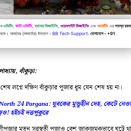
িও এডিটিং,
ফটো এডিটিং,
ব্যানার ডিজাইনিং,
ওয়েবসাইট ডিজাইনিং
এবং
মার্কেটিং
এর
সমস্ত রক
কে। আমাদের (বঙ্গবার্তার) উদ্যোগ -
BB Tech Support
.
যোগাযোগ - +91
্যায়, বাঁকুড়া:
শেষ লগ্নে দক্ষিণ বাঁকুড়ার পূজার ধূম যেন শেষ হয় না।
North 24 Pargana: যুবকের মুন্ডুহীন দেহ, কেটে নেওয
গও! হইচই দত্তপুকুরে
 কালীপূজার মতন সরস্বতী পূজাও বেশ জাকজমকভাবে ঘটে থ