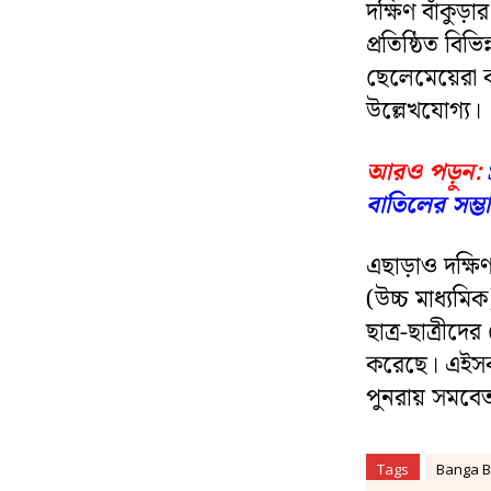
দক্ষিণ বাঁকুড়া
প্রতিষ্ঠিত বিভি
ছেলেমেয়েরা 
উল্লেখযোগ্য।
আরও পড়ুন:
বাতিলের সম্ভ
এছাড়াও দক্ষিণ 
(উচ্চ মাধ্যমি
ছাত্র-ছাত্রীদ
করেছে। এইসকল 
পুনরায় সমবে
Tags
Banga B