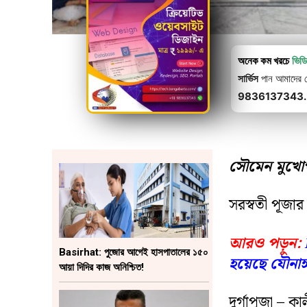
অনেক কম খরচে
ভিড
সার্ভিস
পান আমাদের থে
9836137343.
সৌমেন মুখোপাধ
সরস্বতী পূজার 
আরও পড়ুন:
Basirhat: পুজোর আগেই হাসপাতালের ১৫০
হয়েছে যৌনাঙ্
আয়া দিদির কাজ অনিশ্চিত!
দুর্গাপূজা –