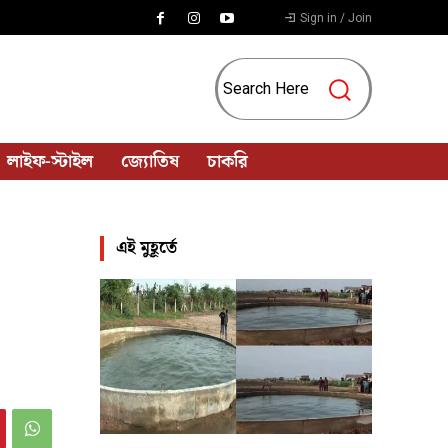
Sign in / Join
Search Here
লাইফ-স্টাইল
জ্যোতিষ
চাকরি
এই মুহূর্তে