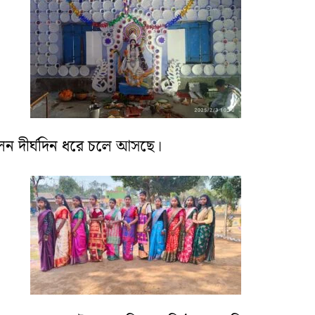
চলন দীর্ঘদিন ধরে চলে আসছে।