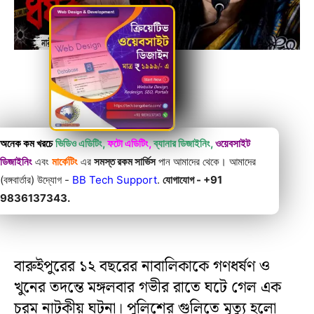
অনেক কম খরচে
ভিডিও এডিটিং,
ফটো এডিটিং,
ব্যানার ডিজাইনিং,
ওয়েবসাইট
ডিজাইনিং
এবং
মার্কেটিং
এর
সমস্ত রকম সার্ভিস
পান আমাদের থেকে। আমাদের
(বঙ্গবার্তার) উদ্যোগ -
BB Tech Support
.
যোগাযোগ - +91
9836137343.
বারুইপুরের ১২ বছরের নাবালিকাকে গণধর্ষণ ও
খুনের তদন্তে মঙ্গলবার গভীর রাতে ঘটে গেল এক
চরম নাটকীয় ঘটনা। পুলিশের গুলিতে মৃত্যু হলো