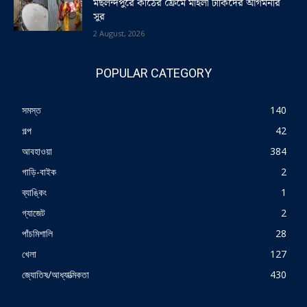
মছলন্দপুরে কাঠের ফ্রেমে মহিলা ঢাকিদের আগমনীর
সুর
2 August, 2026
POPULAR CATEGORY
সমস্ত
140
গল্প
42
আবহাওয়া
384
গাড়ি-বাইক
2
ব্যাঙ্কিং
1
গ্যাজেট
2
পাঁচমিশালি
28
খেলা
127
জ্যোতিষ/আধ্যাত্মিকতা
430