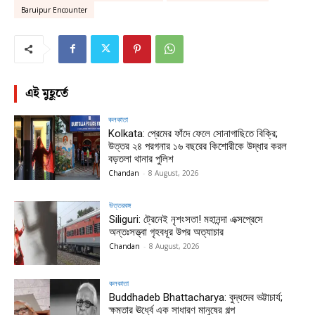
Baruipur Encounter
এই মুহূর্তে
কলকাতা
Kolkata: প্রেমের ফাঁদে ফেলে সোনাগাছিতে বিক্রি;
উত্তর ২৪ পরগনার ১৬ বছরের কিশোরীকে উদ্ধার করল
বড়তলা থানার পুলিশ
Chandan
-
8 August, 2026
উত্তরবঙ্গ
Siliguri: ট্রেনেই নৃশংসতা! মহানন্দা এক্সপ্রেসে
অন্তঃসত্ত্বা গৃহবধূর উপর অত্যাচার
Chandan
-
8 August, 2026
কলকাতা
Buddhadeb Bhattacharya: বুদ্ধদেব ভট্টাচার্য;
ক্ষমতার ঊর্ধ্বে এক সাধারণ মানুষের গল্প